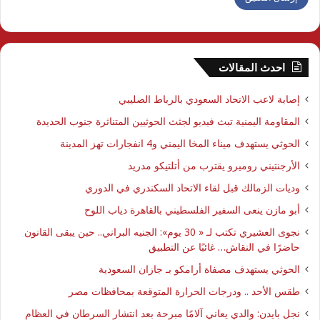
احدث المقالات
إصابة لاعب الاتحاد السعودي بالرباط الصليبي
المقاومة اليمنية تبث فيديو لجثث الحوثيين المتناثرة جنوب الحديدة
الحوثي يستهدف ميناء المخا اليمني و4 انفجارات تهز المدينة
الأرجنتيني روميرو يقترب من أتلتيكو مدريد
وديات الزمالك قبل لقاء الاتحاد السكندري في الدوري
أبو مازن ينعى السفير الفلسطيني بالقاهرة دياب اللوح
نجوى العشيري تكتب لـ « 30 يوم»: الجنيه البراني.. حين يبقى القانون
حاضرًا في النقاش… غائبًا عن التطبيق
الحوثي يستهدف مصفاة أرامكو بـ جازان السعودية
طقس الأحد .. ودرجات الحرارة المتوقعة بمحافظات مصر
نجل بايدن: والدي يعاني آلامًا مبرحة بعد انتشار السرطان في العظام