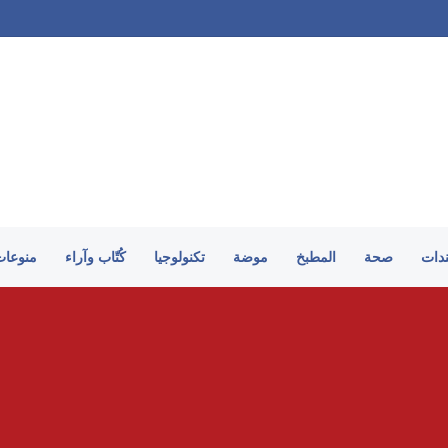
على الطريقة السورية
ندات
صحة
المطبخ
موضة
تكنولوجيا
كُتّاب وآراء
منوعات