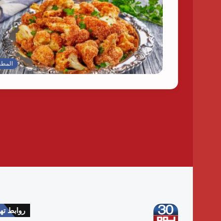
المطب
روابط ت