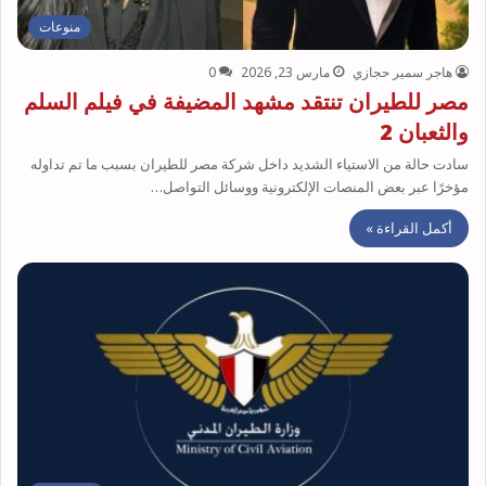
منوعات
هاجر سمير حجازي
مارس 23, 2026
0
مصر للطيران تنتقد مشهد المضيفة في فيلم السلم
والثعبان 2
سادت حالة من الاستياء الشديد داخل شركة مصر للطيران بسبب ما تم تداوله
مؤخرًا عبر بعض المنصات الإلكترونية ووسائل التواصل…
أكمل القراءة »