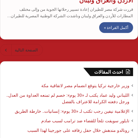
الأردن والعراق ولبنان
قررت شركة مصر للطيران إعادة تسيير رحلاتها الجوية من وإلى مختلف
المطارات للأردن والعراق ولبنان وناشدت الشركة الوطنية المصرية للطيران…
أكمل القراءة »
الصفحة التالية
احدث المقالات
وزير خارجية تركيا يتوقع انضمام مصر لاتفاقية مكة
اللبناني وليد عماد يكتب لـ «30 يوم»: خصم لم تمنعه العداوة من العدل..
ورجل دفعته الكرامة للاعتراف بالفضل
الإعلامية نيفين رجب تكتب لـ «30 يوم»: إنسانيات.. خارطة الطريق
تايلور سويفت تلجأ للقضاء ضد ترامب لسبب صادم
رونالدو مندهش خلال حفل زفافه على جورجينا لهذا السبب