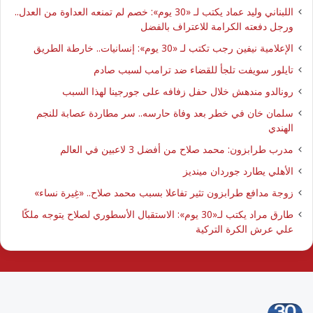
اللبناني وليد عماد يكتب لـ «30 يوم»: خصم لم تمنعه العداوة من العدل..
ورجل دفعته الكرامة للاعتراف بالفضل
الإعلامية نيفين رجب تكتب لـ «30 يوم»: إنسانيات.. خارطة الطريق
تايلور سويفت تلجأ للقضاء ضد ترامب لسبب صادم
رونالدو مندهش خلال حفل زفافه على جورجينا لهذا السبب
سلمان خان في خطر بعد وفاة حارسه.. سر مطاردة عصابة للنجم
الهندي
مدرب طرابزون: محمد صلاح من أفضل 3 لاعبين في العالم
الأهلي يطارد جوردان مينديز
زوجة مدافع طرابزون تثير تفاعلا بسبب محمد صلاح.. «غِيرة نساء»
طارق مراد يكتب لـ«30 يوم»: الاستقبال الأسطوري لصلاح يتوجه ملكًا
علي عرش الكرة التركية