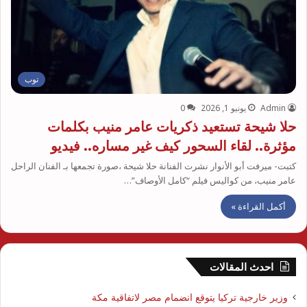
توب
Admin
يونيو 1, 2026
0
حلا شيحة تستعيد ذكريات عامر منيب بكلمات
مؤثرة.. لقاء السحور كيف غير مساره.. فيديو
كتبت- ميرفت أبو الأنوار نشرت الفنانة حلا شيحة ،صورة تجمعها بـ الفنان الراحل
عامر منيب، من كواليس فيلم “كامل الأوصاف”…
أكمل القراءة »
احدث المقالات
وزير خارجية تركيا يتوقع انضمام مصر لاتفاقية مكة