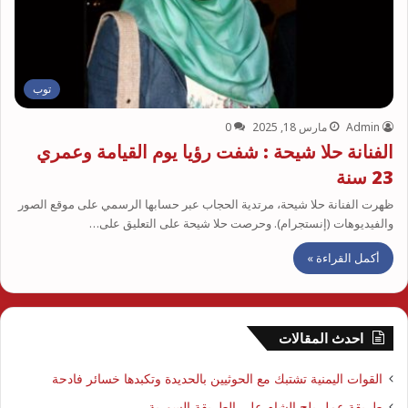
توب
Admin
مارس 18, 2025
0
الفنانة حلا شيحة : شفت رؤيا يوم القيامة وعمري
23 سنة
ظهرت الفنانة حلا شيحة، مرتدية الحجاب عبر حسابها الرسمي على موقع الصور
والفيديوهات (إنستجرام). وحرصت حلا شيحة على التعليق على…
أكمل القراءة »
احدث المقالات
القوات اليمنية تشتبك مع الحوثيين بالحديدة وتكبدها خسائر فادحة
طريقة عمل بلح الشام على الطريقة السورية