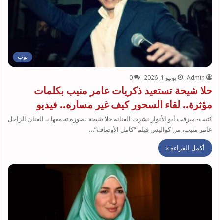
توب
Admin
يونيو 1, 2026
0
حلا شيحة تستعيد ذكريات عامر منيب بكلمات
مؤثرة.. لقاء السحور كيف غير مساره.. فيديو
كتبت- ميرفت أبو الأنوار نشرت الفنانة حلا شيحة ،صورة تجمعها بـ الفنان الراحل
عامر منيب، من كواليس فيلم “كامل الأوصاف”…
أكمل القراءة »