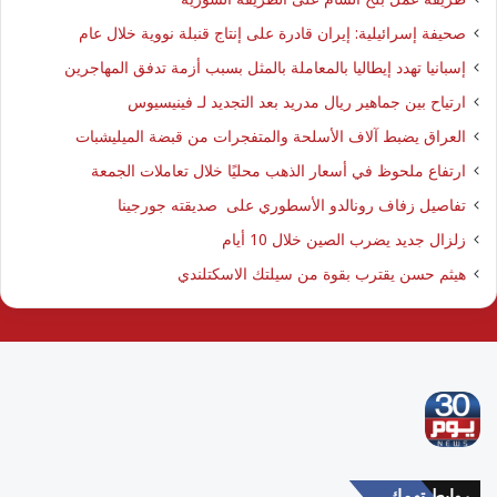
صحيفة إسرائيلية: إيران قادرة على إنتاج قنبلة نووية خلال عام
إسبانيا تهدد إيطاليا بالمعاملة بالمثل بسبب أزمة تدفق المهاجرين
ارتياح بين جماهير ريال مدريد بعد التجديد لـ فينيسيوس
العراق يضبط آلاف الأسلحة والمتفجرات من قبضة الميليشبات
ارتفاع ملحوظ في أسعار الذهب محليًا خلال تعاملات الجمعة
تفاصيل زفاف رونالدو الأسطوري على صديقته جورجينا
زلزال جديد يضرب الصين خلال 10 أيام
هيثم حسن يقترب بقوة من سيلتك الاسكتلندي
روابط تهمك