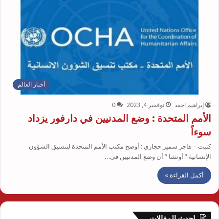
أخبار العالم
إبراهيم احمد
نوفمبر 4, 2023
0
الأمم المتحدة : وضع المدنيين في دارفور يزداد
سوءاً
كتبت – هاجر سمير حجازي : أوضح مكتب الأمم المتحدة لتنسيق الشؤون
الإنسانية ” أوتشا ” أن وضع المدنيين في…
أكمل القراءة »
احدث المقالات