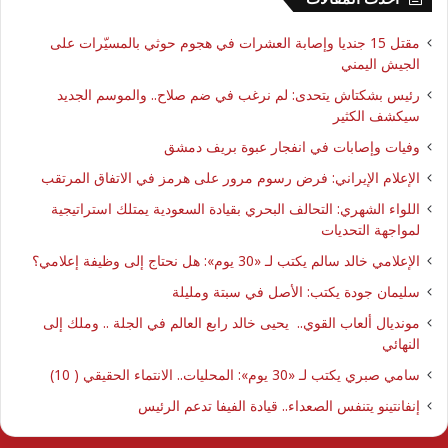
مقتل 15 جنديا وإصابة العشرات في هجوم حوثي بالمسيّرات على
الجيش اليمني
رئيس بشكتاش يتحدى: لم نرغب في ضم صلاح.. والموسم الجديد
سيكشف الكثير
وفيات وإصابات في انفجار عبوة بريف دمشق
الإعلام الإيراني: فرض رسوم مرور على هرمز في الاتفاق المرتقب
اللواء الشهري: التحالف البحري بقيادة السعودية يمتلك استراتيجية
لمواجهة التحديات
الإعلامي خالد سالم يكتب لـ «30 يوم»: هل نحتاج إلى وظيفة إعلامي؟
سليمان جودة يكتب: الأصل في سبتة ومليلة
مونديال ألعاب القوي.. يحيى خالد رابع العالم في الجلة .. وملك إلى
النهائي
سامي صبري يكتب لـ «30 يوم»: المحليات.. الانتماء الحقيقي ( 10)
إنفانتينو يتنفس الصعداء.. قيادة الفيفا تدعم الرئيس