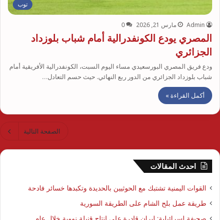
توب
Admin
مارس 21, 2026
0
المصري يودع الكونفدرالية أمام شباب بلوزداد
الجزائري
ودع فريق المصري البورسعيدي مساء اليوم السبت، الكونفدرالية الأفريقية أمام
شباب بلوزداد الجزائري من الدور ربع النهائي. حيث حسم التعادل…
أكمل القراءة »
الصفحة التالية
احدث المقالات
القوات اليمنية تشتبك مع الحوثيين بالحديدة وتكبدها خسائر فادحة
طريقة عمل بلح الشام على الطريقة السورية
صحيفة إسرائيلية: إيران قادرة على إنتاج قنبلة نووية خلال عام