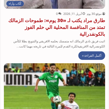
كُتّاب وآراء
موقع 30 يوم
أبريل 11, 2026
0
طارق مراد يكتب لـ «30 يوم»: طموحات الزمالك
تمتد من المنافسة المحلية الي حلم الفوز
بالكونفدرالية
اثبت فريق نادي الزمالك انه متمسك بحلمه الافريقي والتتويج بطلا لكأس
الكونفدرالية الافريقيةلكرة القدم للمرة الثالثة في تاريخه مهما كانت…
أكمل القراءة »