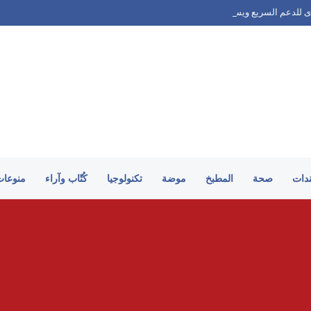
 للدعم السريع ويستولي على معدات غرب دارفور
ندات
صحة
المطبخ
موضة
تكنولوجيا
كُتّاب وآراء
منوعات