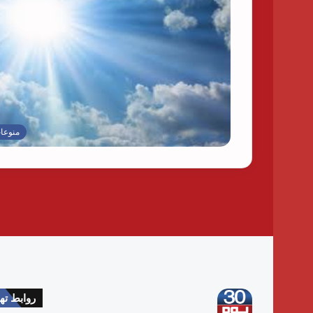
منوعا
روابط ت