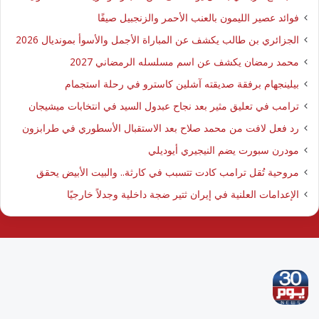
فوائد عصير الليمون بالعنب الأحمر والزنجبيل صيفًا
الجزائري بن طالب يكشف عن المباراة الأجمل والأسوأ بمونديال 2026
محمد رمضان يكشف عن اسم مسلسله الرمضاني 2027
بيلينجهام برفقة صديقته آشلين كاسترو في رحلة استجمام
ترامب في تعليق مثير بعد نجاح عبدول السيد في انتخابات ميشيجان
رد فعل لافت من محمد صلاح بعد الاستقبال الأسطوري في طرابزون
مودرن سبورت يضم النيجيري أيوديلي
مروحية تُقل ترامب كادت تتسبب في كارثة.. والبيت الأبيض يحقق
الإعدامات العلنية في إيران ثتير ضجة داخلية وجدلاً خارجيًا