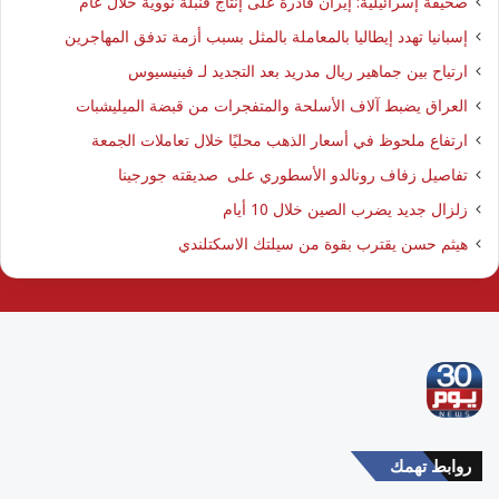
صحيفة إسرائيلية: إيران قادرة على إنتاج قنبلة نووية خلال عام
إسبانيا تهدد إيطاليا بالمعاملة بالمثل بسبب أزمة تدفق المهاجرين
ارتياح بين جماهير ريال مدريد بعد التجديد لـ فينيسيوس
العراق يضبط آلاف الأسلحة والمتفجرات من قبضة الميليشبات
ارتفاع ملحوظ في أسعار الذهب محليًا خلال تعاملات الجمعة
تفاصيل زفاف رونالدو الأسطوري على صديقته جورجينا
زلزال جديد يضرب الصين خلال 10 أيام
هيثم حسن يقترب بقوة من سيلتك الاسكتلندي
روابط تهمك