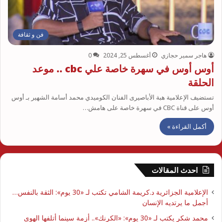
فن و ثقافة
هاجر سمير حجازي
أغسطس 25, 2024
0
أوس أوس في سهرة خاصة علي cbc .. موعد
الحلقة
تستضيف الإعلامية هبة الأباصيرى الفنان الكوميدي محمد أسامة الشهير بـ أوس
أوس على قناة CBC في سهرة خاصة على هامش…
أكمل القراءة »
احدث المقالات
الإعلامية الجزائرية د.كريمة الشامي تكتب لـ «30 يوم»: الثقة بالنفس…
أجمل ما يرتديه الإنسان
محمد شكر يكتب لـ «30 يوم»: «الكرنك».. أزمة سينما أتلفها الهوى