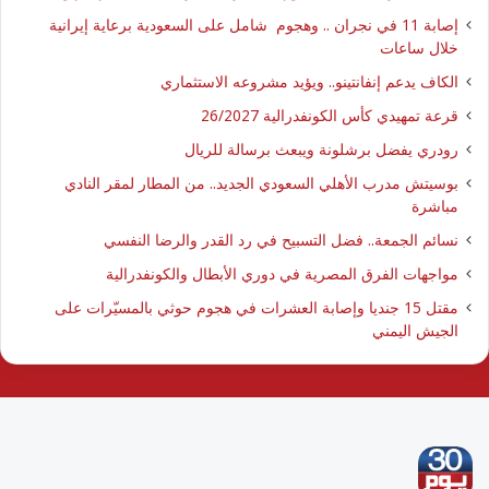
إصابة 11 في نجران .. وهجوم شامل على السعودية برعاية إيرانية
خلال ساعات
الكاف يدعم إنفانتينو.. ويؤيد مشروعه الاستثماري
قرعة تمهيدي كأس الكونفدرالية 26/2027
رودري يفضل برشلونة ويبعث برسالة للريال
بوسيتش مدرب الأهلي السعودي الجديد.. من المطار لمقر النادي
مباشرة
نسائم الجمعة.. فضل التسبيح في رد القدر والرضا النفسي
مواجهات الفرق المصرية في دوري الأبطال والكونفدرالية
مقتل 15 جنديا وإصابة العشرات في هجوم حوثي بالمسيّرات على
الجيش اليمني