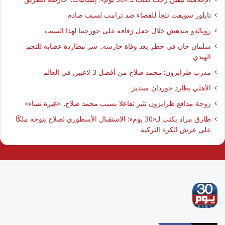
تايلور سويفت تلجأ للقضاء ضد ترامب لسبب صادم
رونالدو مندهش خلال حفل زفافه على جورجينا لهذا السبب
سلمان خان في خطر بعد وفاة حارسه.. سر مطاردة عصابة للنجم
الهندي
مدرب طرابزون: محمد صلاح من أفضل 3 لاعبين في العالم
الأهلي يطارد جوردان مينديز
زوجة مدافع طرابزون تثير تفاعلا بسبب محمد صلاح.. «غِيرة نساء»
طارق مراد يكتب لـ«30 يوم»: الاستقبال الأسطوري لصلاح يتوجه ملكًا
علي عرش الكرة التركية