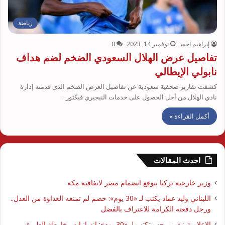
رياضة
إبراهيم احمد
نوفمبر 14, 2023
0
تفاصيل عرض الهلال السعودي الضخم لضم هداف
نابولي الإيطالي
كشفت تقارير صحفية سعودية عن تفاصيل العرض الضخم الذي قدمته إدارة
نادي الهلال من أجل الحصول على خدمات النيجيري فيكتور…
أكمل القراءة »
احدث المقالات
وزير خارجية تركيا يتوقع انضمام مصر لاتفاقية مكة
اللبناني وليد عماد يكتب لـ «30 يوم»: خصم لم تمنعه العداوة من العدل..
ورجل دفعته الكرامة للاعتراف بالفضل
الإعلامية نيفين رجب تكتب لـ «30 يوم»: إنسانيات.. خارطة الطريق