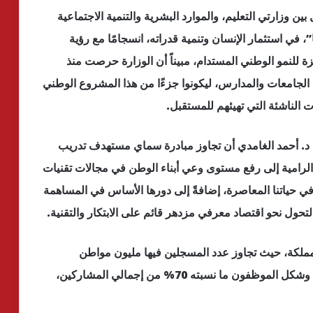
بين وزارتي التعليم، والموارد البشرية والتنمية الاجتماعية
، في استثمار الإنسان وتنمية قدراته، انسجامًا مع رؤية
بتكار ركيزة للنمو الوطني المستدام، مبيناً أن الوزارة حرصت منذ
ت الجامعات والمدارس، ليكونوا جزءًا من هذا المشروع الوطني
ت الناشئة التي تهيئهم للمستقبل.
ا د. أحمد الغامدي أن تجاوز مبادرة سماي مستهدف تدريب
الرامية إلى رفع مستوى وعي أبناء الوطن في مجالات تقنيات
 في حياتنا المعاصرة، إضافةً إلى دورها الأساس في المساهمة
لتحول نحو اقتصاد معرفي مزدهر قائم على الابتكار والتقنية.
مملكة، حيث تجاوز عدد المسجلين فيها مليون مواطن
ومواطنة، منهم 52% من النساء و48% من الرجال، وشكل الموظفون ما نسبته 70% من إجمالي المشاركين،