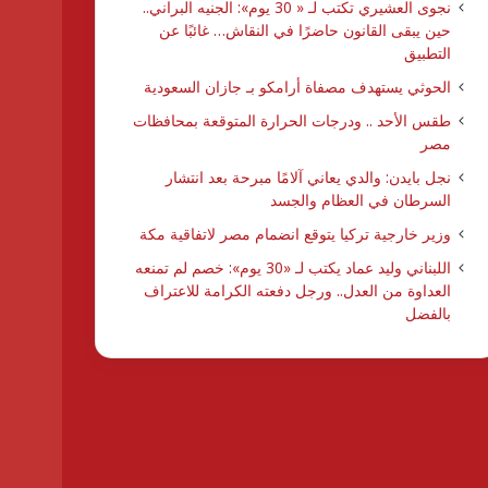
نجوى العشيري تكتب لـ « 30 يوم»: الجنيه البراني..
حين يبقى القانون حاضرًا في النقاش… غائبًا عن
التطبيق
الحوثي يستهدف مصفاة أرامكو بـ جازان السعودية
طقس الأحد .. ودرجات الحرارة المتوقعة بمحافظات
مصر
نجل بايدن: والدي يعاني آلامًا مبرحة بعد انتشار
السرطان في العظام والجسد
وزير خارجية تركيا يتوقع انضمام مصر لاتفاقية مكة
اللبناني وليد عماد يكتب لـ «30 يوم»: خصم لم تمنعه
العداوة من العدل.. ورجل دفعته الكرامة للاعتراف
بالفضل