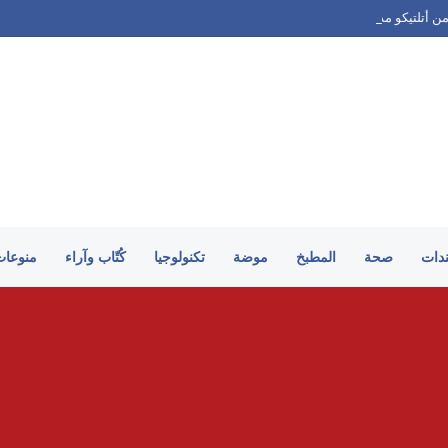
ن أتلتيكو مدريد
ندات
صحة
المطبخ
موضة
تكنولوجيا
كُتّاب وآراء
منوعات