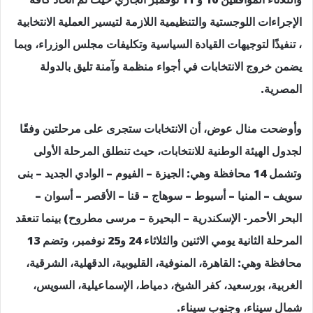
الإجراءات اللوجستية والتنظيمية اللازمة لتيسير العملية الانتخابية
، تنفيذًا لتوجيهات القيادة السياسية وتكليفات مجلس الوزراء، وبما
يضمن خروج الانتخابات في أجواء منظمة وآمنة تليق بالدولة
المصرية.
وأوضحت منال عوض، أن الانتخابات ستجرى على مرحلتين وفقًا
لجدول الهيئة الوطنية للانتخابات، حيث تنطلق المرحلة الأولى
وتشمل 14 محافظة وهي: الجيزة – الفيوم – الوادي الجديد – بنى
سويف – المنيا – أسيوط – سوهاج – قنا – الأقصر – أسوان –
البحر الأحمر- الإسكندرية – البحيرة – مرسى مطروح) بينما تنعقد
المرحلة الثانية يومي الاثنين والثلاثاء 24 و25 نوفمبر، وتضم 13
محافظة وهي: القاهرة، المنوفية، القليوبية، الدقهلية، الشرقية،
الغربية، بورسعيد، كفر الشيخ، دمياط، الإسماعيلية، السويس،
شمال سيناء، وجنوب سيناء.