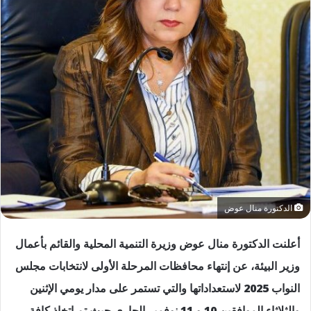
الدكتورة منال عوض
أعلنت الدكتورة منال عوض وزيرة التنمية المحلية والقائم بأعمال
وزير البيئة، عن إنتهاء محافظات المرحلة الأولى لانتخابات مجلس
النواب 2025 لاستعداداتها والتي تستمر على مدار يومي الإثنين
والثلاثاء الموافقين 10 و 11 نوفمبر الجاري حيث تم اتخاذ كافة