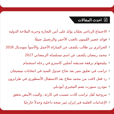
احدث المقالات
الاجتماع الرباعي بعمّان يؤكد على أمن التجارة وحرية الملاحة الدولية
فوائد عصير الليمون بالعنب الأحمر والزنجبيل صيفًا
الجزائري بن طالب يكشف عن المباراة الأجمل والأسوأ بمونديال 2026
محمد رمضان يكشف عن اسم مسلسله الرمضاني 2027
بيلينجهام برفقة صديقته آشلين كاسترو في رحلة استجمام
ترامب في تعليق مثير بعد نجاح عبدول السيد في انتخابات ميشيجان
رد فعل لافت من محمد صلاح بعد الاستقبال الأسطوري في طرابزون
مودرن سبورت يضم النيجيري أيوديلي
مروحية تُقل ترامب كادت تتسبب في كارثة.. والبيت الأبيض يحقق
الإعدامات العلنية في إيران ثتير ضجة داخلية وجدلاً خارجيًا