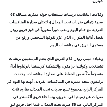
شينزن.
وقدّمت التايلاندية تريشات تشينغلاب جولة مميّزة، مسجّلة 68
ضربة (ثماني ضربات تحت المعدّل)، لتعتلي صدارة المنافسات
الفردية مع ختام اليوم وتلعب دوراً محورياً في فوز فريق رودز،
بفضل أدائها المتوازن الذي عزّز تفوقها الشخصي ورفع من
مستوى الفريق في منافسات اليوم.
وبقيادة ميمي رودز، قدّم الفريق الذي يضم التايلنديتين تريشات
تشينغلاب وكولتيدا برامفون والتشيكية كريستينا نابولياوفا أداءً
منسجماً مكّنه من الحفاظ على صدارة المنافسات. وحققت
برامفون نتيجة مميزة في المنافسات الفردية، أنهت بها اليوم في
المركز الرابع بمجموع تسع ضربات تحت المعدّل، بفارق ثلاث
ضربات عن زميلتها في الفريق، بينما جاء فريق ألكسندر في
المركز الثاني عند 35 ضربة تحت المعدّل، فيما احتل فريق ليو