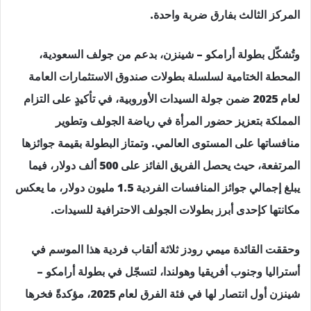
المركز الثالث بفارق ضربة واحدة.
وتُشكّل بطولة أرامكو – شينزن، بدعم من جولف السعودية،
المحطة الختامية لسلسلة بطولات صندوق الاستثمارات العامة
لعام 2025 ضمن جولة السيدات الأوروبية، في تأكيدٍ على التزام
المملكة بتعزيز حضور المرأة في رياضة الجولف وتطوير
منافساتها على المستوى العالمي. وتمتاز البطولة بقيمة جوائزها
المرتفعة، حيث يحصل الفريق الفائز على 500 ألف دولار، فيما
يبلغ إجمالي جوائز المنافسات الفردية 1.5 مليون دولار، ما يعكس
مكانتها كإحدى أبرز بطولات الجولف الاحترافية للسيدات.
وحققت القائدة ميمي رودز ثلاثة ألقاب فردية هذا الموسم في
أستراليا وجنوب أفريقيا وهولندا، لتسجّل في بطولة أرامكو –
شينزن أول انتصار لها في فئة الفرق لعام 2025، مؤكدةً فخرها