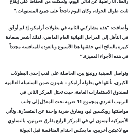
رائعة. أنا راضية عن أدائي اليوم، وتمكنت من الحفاظ على إيقاع
ثابت طوال الجولة، وكان اليوم ناجحاً على جميع المستويات.”
وأضافت: “هذه مشاركتي الثانية في بطولات أرامكو، إذ لم أوفّق
في التأهل إلى المراحل النهائية العام الماضي، لذلك أشعر بسعادة
كبيرة بالنتائج التي حققتها هذا الأسبوع وبالعودة للمنافسة مجدداً
في هذه الأجواء المميزة.”
وتواصل الصينية رونينغ يين، الحاصلة على لقب إحدى البطولات
الكبرى، تألقها في بطولة أرامكو – شينزن ضمن السلسلة العالمية
لصندوق الاستثمارات العامة، حيث تحتل المركز الثاني في
الترتيب الفردي بمجموع 11 ضربة تحت المعدّل إلى جانب
مواطنتها رويكسين ليو، وبفارق ضربة واحدة عن المتصدّرة. وتأتي
الأميركية أليسون لي في المركز الرابع بفارق ضربتين، بالتساوي
مع لاعبتين أخريين، ما يعكس احتدام المنافسة قبل الجولة