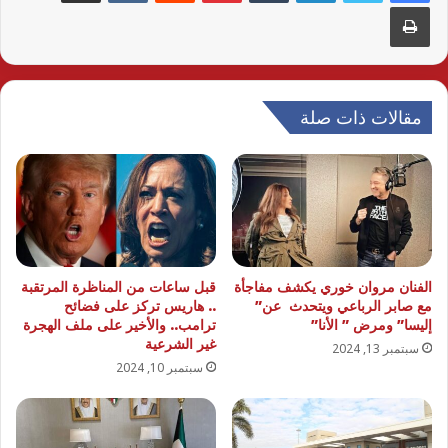
طباعة
مقالات ذات صلة
الفنان مروان خوري يكشف مفاجأة
قبل ساعات من المناظرة المرتقبة
مع صابر الرباعي ويتحدث عن”
.. هاريس تركز على فضائح
إليسا” ومرض ” الأنا”
ترامب.. والأخير على ملف الهجرة
غير الشرعية
سبتمبر 13, 2024
سبتمبر 10, 2024