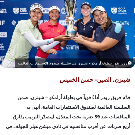
رودز يفوز ببطولة أرامكو – شينزن في سلسلة صندوق الاستثمارات العالمية
شينزن، الصين- حسن الخميس
قدّم فريق رودز أداءً قوياً في بطولة أرامكو – شينزن، ضمن
السلسلة العالمية لصندوق الاستثمارات العامة، أنهى به
المنافسات عند 39 ضربة تحت المعدّل، ليتصدّر الترتيب بفارق
أربع ضربات عن أقرب منافسيه في نادي ميشن هيلز للجولف في