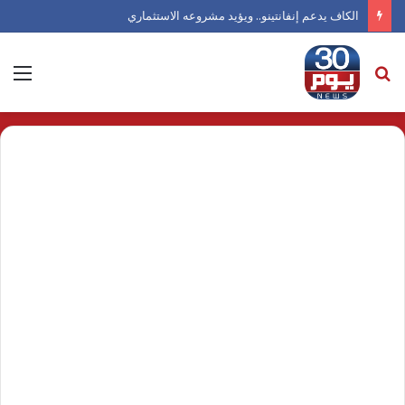
الكاف يدعم إنفانتينو.. ويؤيد مشروعه الاستثماري
بحث
الق
عن