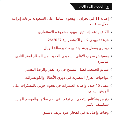
احدث المقالات
إصابة 11 في نجران .. وهجوم شامل على السعودية برعاية إيرانية
خلال ساعات
الكاف يدعم إنفانتينو.. ويؤيد مشروعه الاستثماري
قرعة تمهيدي كأس الكونفدرالية 26/2027
رودري يفضل برشلونة ويبعث برسالة للريال
بوسيتش مدرب الأهلي السعودي الجديد.. من المطار لمقر النادي
مباشرة
نسائم الجمعة.. فضل التسبيح في رد القدر والرضا النفسي
مواجهات الفرق المصرية في دوري الأبطال والكونفدرالية
مقتل 15 جنديا وإصابة العشرات في هجوم حوثي بالمسيّرات على
الجيش اليمني
رئيس بشكتاش يتحدى: لم نرغب في ضم صلاح.. والموسم الجديد
سيكشف الكثير
وفيات وإصابات في انفجار عبوة بريف دمشق