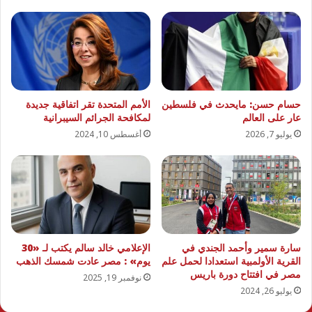
حسام حسن: مايحدث في فلسطين
الأمم المتحدة تقر اتفاقية جديدة
عار على العالم
لمكافحة الجرائم السيبرانية
يوليو 7, 2026
أغسطس 10, 2024
سارة سمير وأحمد الجندي في
الإعلامي خالد سالم يكتب لـ «30
القرية الأولمبية استعدادا لحمل علم
يوم» : مصر عادت شمسك الذهب
مصر في افتتاح دورة باريس
نوفمبر 19, 2025
يوليو 26, 2024