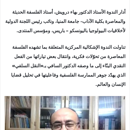
أدار الندوة الأستاذ الدكتور بهاء درويش، أستاذ الفلسفة الحديثة
والمعاصرة بكلية الآداب- جامعة المنيا، ونائب رئيس اللجنة الدولية
لأخلاقيات البيولوجيا باليونسكو – باريس، ومؤسس المنتدى.
تناولت الندوة الإشكالية المركزية المتعلقة بما تشهده الفلسفة
المعاصرة من تحوّلات فكرية، وانتقال بعض تياراتها من الفعل
النقدي البنّاء إلى ما وصفه الدكتور السافي بـ«النقل السلفي»
الذي يهدّد جوهر الممارسة الفلسفية وفاعليتها في تحليل قضايا
الإنسان والعالم.