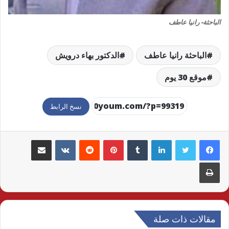
الباحثة- رانيا عاطف
الباحثة رانيا عاطف
الدكتور بهاء درويش
موقع 30 يوم
نسخ الرابط
لينكدإن
بينتيريست
مشاركة عبر البريد
طباعة
مقالات ذات صلة