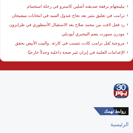
بيلينجهام برفقة صديقته آشلين كاسترو في رحلة استجمام
ترامب في تعليق مثير بعد نجاح عبدول السيد في انتخابات ميشيجان
رد فعل لافت من محمد صلاح بعد الاستقبال الأسطوري في طرابزون
مودرن سبورت يضم النيجيري أيوديلي
مروحية تُقل ترامب كادت تتسبب في كارثة.. والبيت الأبيض يحقق
الإعدامات العلنية في إيران ثتير ضجة داخلية وجدلاً خارجيًا
روابط تهمك
الرئيسية