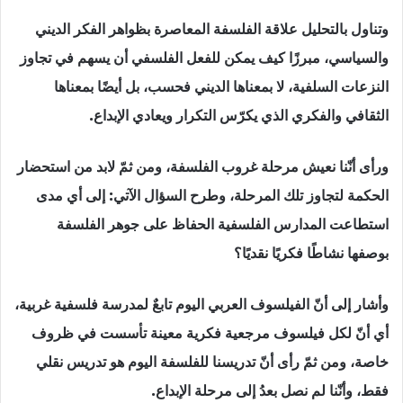
وتناول بالتحليل علاقة الفلسفة المعاصرة بظواهر الفكر الديني
والسياسي، مبرزًا كيف يمكن للفعل الفلسفي أن يسهم في تجاوز
النزعات السلفية، لا بمعناها الديني فحسب، بل أيضًا بمعناها
الثقافي والفكري الذي يكرّس التكرار ويعادي الإبداع.
ورأى أنّنا نعيش مرحلة غروب الفلسفة، ومن ثمّ لابد من استحضار
الحكمة لتجاوز تلك المرحلة، وطرح السؤال الآتي: إلى أي مدى
استطاعت المدارس الفلسفية الحفاظ على جوهر الفلسفة
بوصفها نشاطًا فكريًا نقديًا؟
وأشار إلى أنّ الفيلسوف العربي اليوم تابعٌ لمدرسة فلسفية غربية،
أي أنّ لكل فيلسوف مرجعية فكرية معينة تأسست في ظروف
خاصة، ومن ثمّ رأى أنّ تدريسنا للفلسفة اليوم هو تدريس نقلي
فقط، وأنّنا لم نصل بعدُ إلى مرحلة الإبداع.