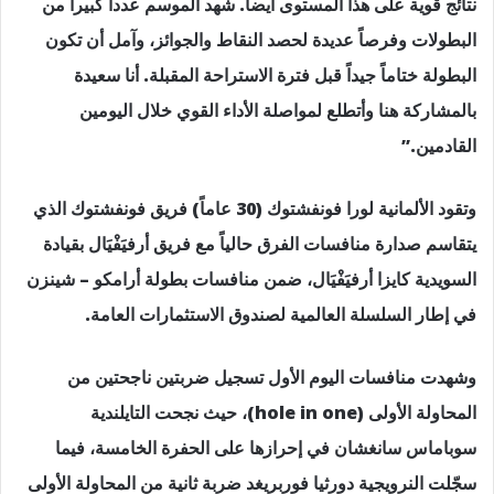
نتائج قوية على هذا المستوى أيضاً. شهد الموسم عدداً كبيراً من
البطولات وفرصاً عديدة لحصد النقاط والجوائز، وآمل أن تكون
البطولة ختاماً جيداً قبل فترة الاستراحة المقبلة. أنا سعيدة
بالمشاركة هنا وأتطلع لمواصلة الأداء القوي خلال اليومين
القادمين.”
وتقود الألمانية لورا فونفشتوك (30 عاماً) فريق فونفشتوك الذي
يتقاسم صدارة منافسات الفرق حالياً مع فريق أرفيَفْيَال بقيادة
السويدية كايزا أرفيَفْيَال، ضمن منافسات بطولة أرامكو – شينزن
في إطار السلسلة العالمية لصندوق الاستثمارات العامة.
وشهدت منافسات اليوم الأول تسجيل ضربتين ناجحتين من
المحاولة الأولى (hole in one)، حيث نجحت التايلندية
سوباماس سانغشان في إحرازها على الحفرة الخامسة، فيما
سجّلت النرويجية دورثيا فوربريغد ضربة ثانية من المحاولة الأولى