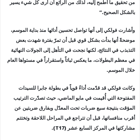
من تحقيق ما أطمح إليه، لذلك من الرائع أن أرى كل شيء يسير
بالشكل الصحيح.”
وأشارت فولكي إلى أنها تواصل تحسين أدائها منذ بداية الموسم،
موضحةً أنها بدأت بشكل قوي قبل أن تمرّ بفترة شهدت بعض
التذبذب في النتائج، لكنها نجحت في التأهل إلى الجولات النهائية
في معظم البطولات، ما يعكس ثباتاً واستقراراً في مستواها العام
خلال الموسم.
وكانت فولكي قد قدّمت أداءً قوياً في بطولة جابرا للسيدات
المفتوحة التي أُقيمت في مايو الماضي، حيث تصدّرت الترتيب
المؤقت بنتيجة سبع ضربات تحت المعدّل وبفارق ضربتين عن
أقرب منافساتها، قبل أن تتراجع في المراحل اللاحقة وتختتم
مشاركتها في المركز السابع عشر (T17).