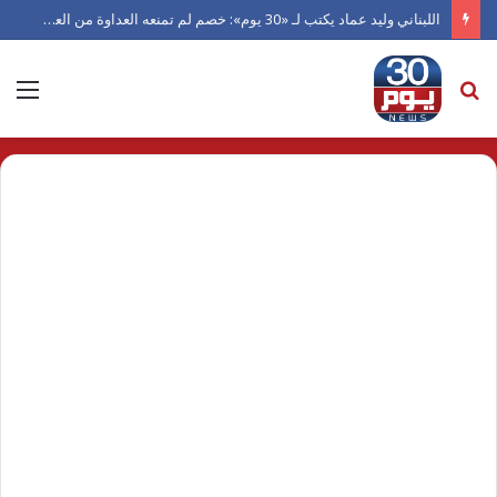
اللبناني وليد عماد يكتب لـ «30 يوم»: خصم لم تمنعه العداوة من العدل.. ورجل دفعته الكرامة للاعتراف بالفضل
بحث
الق
عن