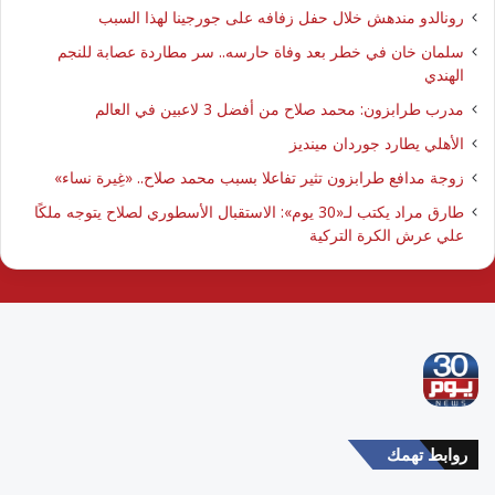
رونالدو مندهش خلال حفل زفافه على جورجينا لهذا السبب
سلمان خان في خطر بعد وفاة حارسه.. سر مطاردة عصابة للنجم
الهندي
مدرب طرابزون: محمد صلاح من أفضل 3 لاعبين في العالم
الأهلي يطارد جوردان مينديز
زوجة مدافع طرابزون تثير تفاعلا بسبب محمد صلاح.. «غِيرة نساء»
طارق مراد يكتب لـ«30 يوم»: الاستقبال الأسطوري لصلاح يتوجه ملكًا
علي عرش الكرة التركية
روابط تهمك