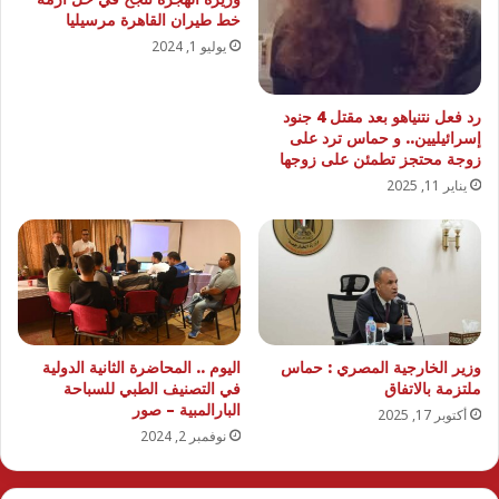
خط طيران القاهرة مرسيليا
يوليو 1, 2024
رد فعل نتنياهو بعد مقتل 4 جنود
إسرائيليين.. و حماس ترد على
زوجة محتجز تطمئن على زوجها
يناير 11, 2025
وزير الخارجية المصري : حماس
اليوم .. المحاضرة الثانية الدولية
ملتزمة بالاتفاق
في التصنيف الطبي للسباحة
البارالمبية – صور
أكتوبر 17, 2025
نوفمبر 2, 2024