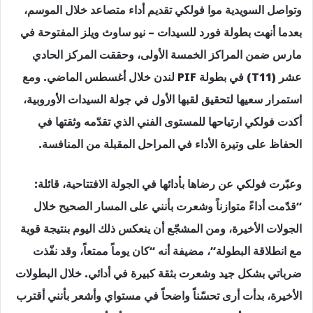
وتواصل السويدية موا فولكي تقديم أداء متصاعد خلال الموسم،
بعدما أنهت بطولة فورد للسيدات – نيو ساوث ويلز المفتوحة في
مارس ضمن المراكز الخمسة الأولى، وحققت المركز الحادي
عشر (T11) في بطولة PIF لندن خلال أغسطس الماضي. ومع
استمرار سعيها لتحقيق لقبها الأول في جولة السيدات الأوروبية،
أكدت فولكي ارتياحها للمستوى الفني الذي تقدّمه وثقتها في
الحفاظ على وتيرة الأداء في المراحل المقبلة من المنافسة.
وعبّرت فولكي عن رضاها بأدائها في الجولة الافتتاحية، قائلة:
“قدّمت أداءً متوازناً وشعرت بأنني على المسار الصحيح خلال
الجولات الأخيرة، ومن المشجّع أن ينعكس ذلك اليوم بنتيجة قوية
مع انطلاقة البطولة”، مضيفة أنه “كان يوماً ممتعاً، وقد نفّذت
ضرباتي بشكل جيد وشعرت بثقة كبيرة في أدائي. خلال البطولات
الأخيرة، بدأت أرى تحسّناً واضحاً في مستواي وأشعر بأنني أقترب