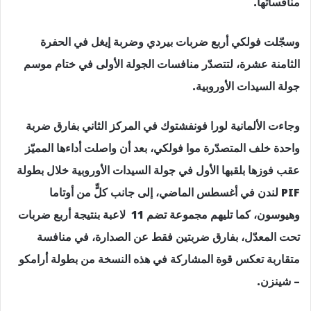
منافساتها.
وسجّلت فولكي أربع ضربات بيردي وضربة إيغل في الحفرة
الثامنة عشرة، لتتصدّر منافسات الجولة الأولى في ختام موسم
جولة السيدات الأوروبية.
وجاءت الألمانية لورا فونفشتوك في المركز الثاني بفارق ضربة
واحدة خلف المتصدّرة موا فولكي، بعد أن واصلت أداءها المميّز
عقب فوزها بلقبها الأول في جولة السيدات الأوروبية خلال بطولة
PIF لندن في أغسطس الماضي، إلى جانب كلٍّ من أوتاما
وهيوسون، كما تليهم مجموعة تضم 11 لاعبة بنتيجة أربع ضربات
تحت المعدّل، بفارق ضربتين فقط عن الصدارة، في منافسة
متقاربة تعكس قوة المشاركة في هذه النسخة من بطولة أرامكو
– شينزن.