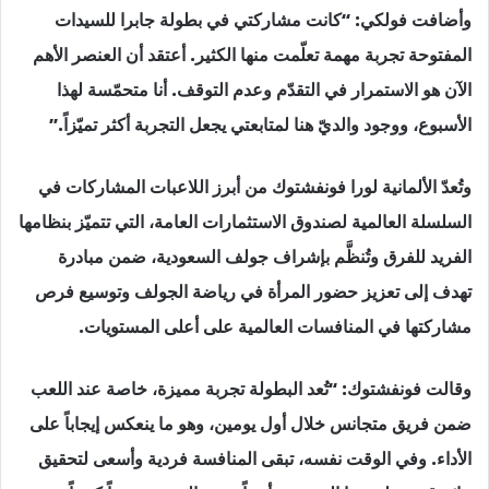
وأضافت فولكي: “كانت مشاركتي في بطولة جابرا للسيدات
المفتوحة تجربة مهمة تعلّمت منها الكثير. أعتقد أن العنصر الأهم
الآن هو الاستمرار في التقدّم وعدم التوقف. أنا متحمّسة لهذا
الأسبوع، ووجود والديّ هنا لمتابعتي يجعل التجربة أكثر تميّزاً.”
وتُعدّ الألمانية لورا فونفشتوك من أبرز اللاعبات المشاركات في
السلسلة العالمية لصندوق الاستثمارات العامة، التي تتميّز بنظامها
الفريد للفرق وتُنظَّم بإشراف جولف السعودية، ضمن مبادرة
تهدف إلى تعزيز حضور المرأة في رياضة الجولف وتوسيع فرص
مشاركتها في المنافسات العالمية على أعلى المستويات.
وقالت فونفشتوك: “تُعد البطولة تجربة مميزة، خاصة عند اللعب
ضمن فريق متجانس خلال أول يومين، وهو ما ينعكس إيجاباً على
الأداء. وفي الوقت نفسه، تبقى المنافسة فردية وأسعى لتحقيق