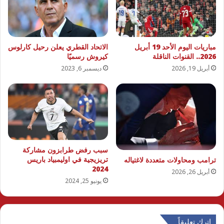
مباريات اليوم الأحد 19 أبريل
الاتحاد القطري يعلن رحيل كارلوس
2026.. القنوات الناقلة
كيروش رسميًا
أبريل 19, 2026
ديسمبر 6, 2023
سبب رفض طرابزون مشاركة
تريزيجية في اوليمبياد باريس
ترامب ومحاولات متعددة لاغتياله
2024
أبريل 26, 2026
يونيو 25, 2024
اترك تعليقاً