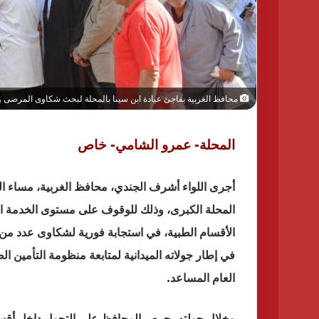
محافظ الغربية يفاجئ عيادة ابن سينا بالمحلة لبحث شكاوى المرضى و
المحلة- عمرو الشامي- خاص
أجرى اللواء أشرف الجندي، محافظ الغربية، مساء اليو
المحلة الكبرى، وذلك للوقوف على مستوى الخدمة ال
الأقسام الطبية، في استجابة فورية لشكاوى عدد من 
في إطار جولاته الميدانية لمتابعة منظومة التأمين 
العام المساعد.
وخلال جولته، حرص المحافظ على التجول داخل أقسام