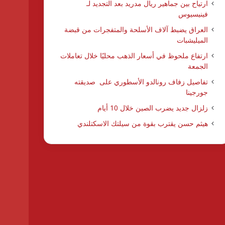
ارتياح بين جماهير ريال مدريد بعد التجديد لـ
فينيسيوس
العراق يضبط آلاف الأسلحة والمتفجرات من قبضة
الميليشبات
ارتفاع ملحوظ في أسعار الذهب محليًا خلال تعاملات
الجمعة
تفاصيل زفاف رونالدو الأسطوري على صديقته
جورجينا
زلزال جديد يضرب الصين خلال 10 أيام
هيثم حسن يقترب بقوة من سيلتك الاسكتلندي