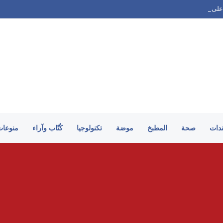
على الطريقة السورية
ندات
صحة
المطبخ
موضة
تكنولوجيا
كُتّاب وآراء
منوعات