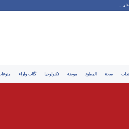
على الطريقة السورية
ندات
صحة
المطبخ
موضة
تكنولوجيا
كُتّاب وآراء
منوعات