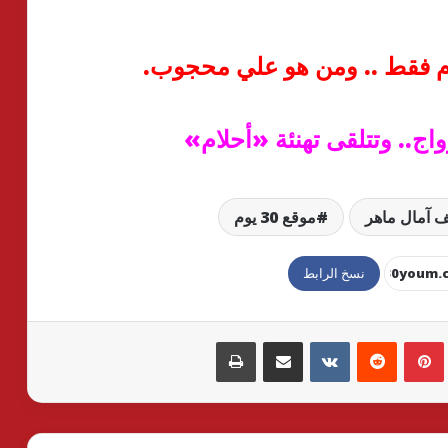
عام فقط .. ومن هو علي محجوب
.
ج.. وتتلقى تهنئة «أحلام»
 آمال ماهر
موقع 30 يوم
نسخ الرابط
بينتيريست
مشاركة عبر البريد
طباعة