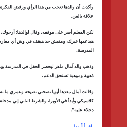
وأكدت أن والدها تعجب من هذا الرأي ورفض الفكرة ف
علاقة بالفن.
لكن المعلم أصر على موقفه، وقال لوالدها: أرجوك،
هيدعمها غيرك، ومفيش حد هيقف في وش أي معارض 
المدرسة.
وذهب والد آمال ماهر ليحضر الحفل في المدرسة ويشاه
ذهبية وموهبة تستحق الدعم.
وقالت آمال ،بعدها أبويا نصحني نصيحة وعمري ما نسي
كلاسيكي وأبدأ في الأوبرا، والشرط التاني إني مد
دخلاء عليه”.
اقرأ أيضا