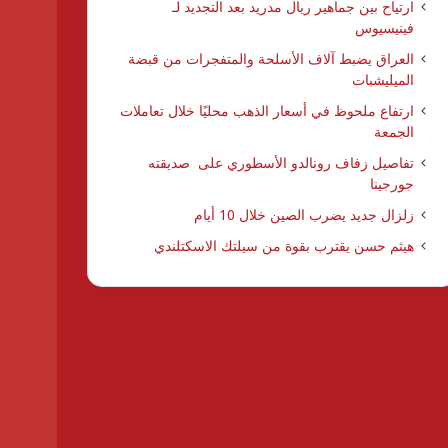
ارتياح بين جماهير ريال مدريد بعد التجديد لـ
فينيسيوس
العراق يضبط آلاف الأسلحة والمتفجرات من قبضة
الميليشبات
ارتفاع ملحوظ في أسعار الذهب محليًا خلال تعاملات
الجمعة
تفاصيل زفاف رونالدو الأسطوري على صديقته
جورجينا
زلزال جديد يضرب الصين خلال 10 أيام
هيثم حسن يقترب بقوة من سيلتك الاسكتلندي