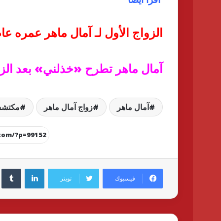
الزواج الأول لـ آمال ماهر عمره 
آمال ماهر تطرح «خذلني» بعد الزوا
آمال ماهر
زواج آمال ماهر
مكتشف
لينكدإن
فيسبوك
تويتر