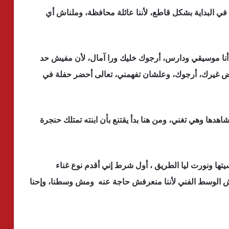
ي البداية بشكل قاطع، لأننا عائلة محافظة، وملناش أي
 أنا موسيقي ودارس، أرجوك خليك ورا آمال، لأن مفيش حد
غيرك، أرجوك، وعلشان تفهمني، تعالى أحضر حفلة في
دها وهي تغني، ومن هنا بدأ يقتنع بأن ابنته تمتلك حنجرة
تها ونورت ليا الطريق ، أول شرط إني أقدم نوع غناء
خلش الوسط الفني لأننا منعرفش حاجة عنه ومش وسطنا، وإحنا