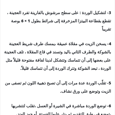
3- لتشكيل الوردة : على سطح مرشوش بالفارينة تفرد العجينة ،
تقطع بقطاعة البيتزا المزخرفة إلى شرائط بطول 1 × 6 بوصة
تقريباً
4- يسخن الزيت في مقلاة عميقة ،يمسك طرف شريط العجينة
بالشوكة والطرف الثاني باليد وتسند في قاع المقلاة ، تلف العجينة
على بعضها إلى أن تتماسك وتتشكل لدينا لفافة مفتوحة قليلاً مثل
الوردة ، تبعد الشوكة وتترك الوردة إلى أن تتماسك قليلاً.
5- تقلّب الوردة عدة مرات إلى أن تصبح ذهبية اللون ثم تصفى من
الزيت وتوضع على ورق نشاف.
6- توضع الوردة مباشرة في الشيرة أو العسل ،تقلب لتتشربها
،توضع في طبق للتقديم ثم ينثر عليها الفستق أو جوز الهند.