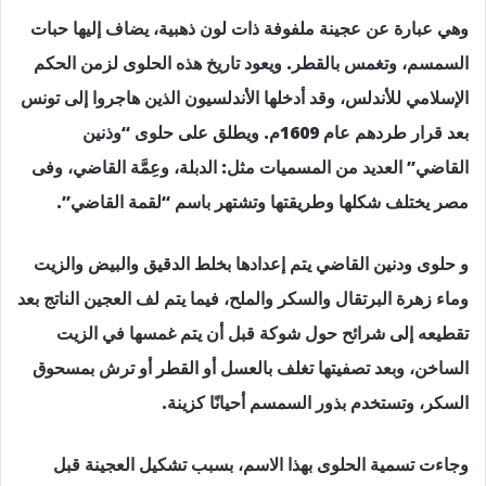
وهي عبارة عن عجينة ملفوفة ذات لون ذهبية، يضاف إليها حبات
السمسم، وتغمس بالقطر. ويعود تاريخ هذه الحلوى لزمن الحكم
الإسلامي للأندلس، وقد أدخلها الأندلسيون الذين هاجروا إلى تونس
بعد قرار طردهم عام 1609م. ويطلق على حلوى “وذنين
القاضي” العديد من المسميات مثل: الدبلة، وعِمَّة القاضي، وفى
مصر يختلف شكلها وطريقتها وتشتهر باسم “لقمة القاضي”.
و حلوى ودنين القاضي يتم إعدادها بخلط الدقيق والبيض والزيت
وماء زهرة البرتقال والسكر والملح، فيما يتم لف العجين الناتج بعد
تقطيعه إلى شرائح حول شوكة قبل أن يتم غمسها في الزيت
الساخن، وبعد تصفيتها تغلف بالعسل أو القطر أو ترش بمسحوق
السكر، وتستخدم بذور السمسم أحيانًا كزينة.
وجاءت تسمية الحلوى بهذا الاسم، بسبب تشكيل العجينة قبل