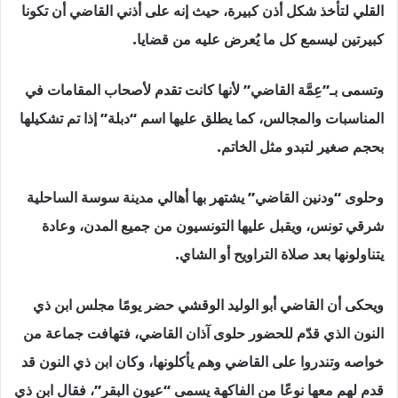
القلي لتأخذ شكل أذن كبيرة، حيث إنه على أذني القاضي أن تكونا
كبيرتين ليسمع كل ما يُعرض عليه من قضايا.
وتسمى بـ”عِمَّة القاضي” لأنها كانت تقدم لأصحاب المقامات في
المناسبات والمجالس، كما يطلق عليها اسم “دبلة” إذا تم تشكيلها
بحجم صغير لتبدو مثل الخاتم.
وحلوى “ودنين القاضي” يشتهر بها أهالي مدينة سوسة الساحلية
شرقي تونس، ويقبل عليها التونسيون من جميع المدن، وعادة
يتناولونها بعد صلاة التراويح أو الشاي.
ويحكى أن القاضي أبو الوليد الوقشي حضر يومًا مجلس ابن ذي
النون الذي قدّم للحضور حلوى آذان القاضي، فتهافت جماعة من
خواصه وتندروا على القاضي وهم يأكلونها، وكان ابن ذي النون قد
قدم لهم معها نوعًا من الفاكهة يسمى “عيون البقر”، فقال ابن ذي