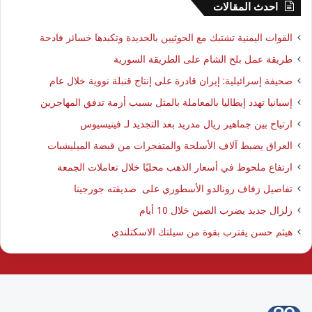
احدث المقالات
القوات اليمنية تشتبك مع الحوثيين بالحديدة وتكبدها خسائر فادحة
طريقة عمل بلح الشام على الطريقة السورية
صحيفة إسرائيلية: إيران قادرة على إنتاج قنبلة نووية خلال عام
إسبانيا تهدد إيطاليا بالمعاملة بالمثل بسبب أزمة تدفق المهاجرين
ارتياح بين جماهير ريال مدريد بعد التجديد لـ فينيسيوس
العراق يضبط آلاف الأسلحة والمتفجرات من قبضة الميليشبات
ارتفاع ملحوظ في أسعار الذهب محليًا خلال تعاملات الجمعة
تفاصيل زفاف رونالدو الأسطوري على صديقته جورجينا
زلزال جديد يضرب الصين خلال 10 أيام
هيثم حسن يقترب بقوة من سيلتك الاسكتلندي