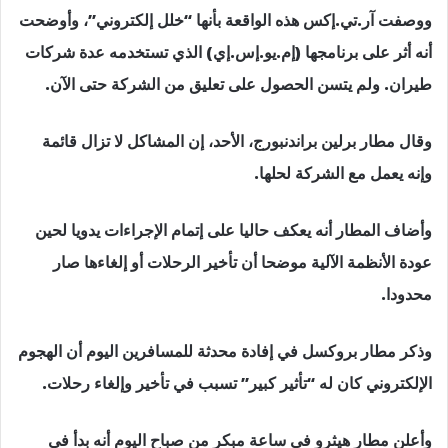
ووصفت آر.تي.إكس هذه الواقعة بأنها “خلل إلكتروني”، وأوضحت
أنه أثر على برنامجها (إم.يو.إس.إي) الذي تستخدمه عدة شركات
طيران. ولم يتسن الحصول على تعليق من الشركة حتى الآن.
وقال مطار برلين براندنبورج، الأحد، إن المشاكل لا تزال قائمة
وإنه يعمل مع الشركة لحلها.
وأضاف المطار أنه يعكف حاليا على إتمام الإجراءات يدويا لحين
عودة الأنظمة الآلية موضحا أن تأخير الرحلات أو إلغاءها صار
محدودا.
وذكر مطار بروكسل في إفادة محدثة للمسافرين اليوم أن الهجوم
الإلكتروني كان له “تأثير كبير” تسبب في تأخير وإلغاء رحلات.
وأعلن مطار هيثرو في ساعة مبكر من صباح اليوم أنه بدأ في