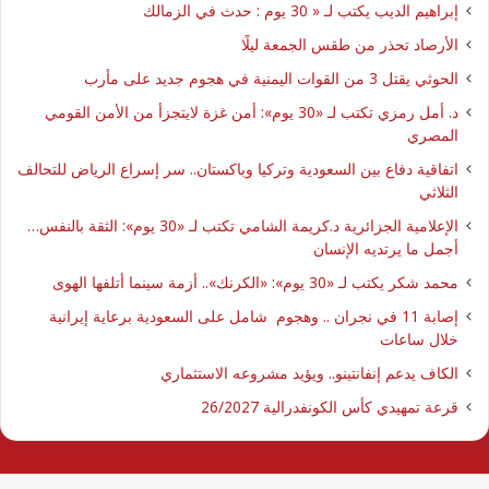
إبراهيم الديب يكتب لـ « 30 يوم : حدث في الزمالك
الأرصاد تحذر من طقس الجمعة ليلًا
الحوثي يقتل 3 من القوات اليمنية في هجوم جديد على مأرب
د. أمل رمزي تكتب لـ «30 يوم»: أمن غزة لايتجزأ من الأمن القومي
المصري
اتفاقية دفاع بين السعودية وتركيا وباكستان.. سر إسراع الرياض للتحالف
الثلاثي
الإعلامية الجزائرية د.كريمة الشامي تكتب لـ «30 يوم»: الثقة بالنفس…
أجمل ما يرتديه الإنسان
محمد شكر يكتب لـ «30 يوم»: «الكرنك».. أزمة سينما أتلفها الهوى
إصابة 11 في نجران .. وهجوم شامل على السعودية برعاية إيرانية
خلال ساعات
الكاف يدعم إنفانتينو.. ويؤيد مشروعه الاستثماري
قرعة تمهيدي كأس الكونفدرالية 26/2027