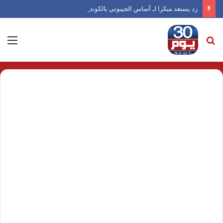
زد يستعد مبكرا لـ أساس الجيبوتي بالكونفدرالية
بحث
الق
عن