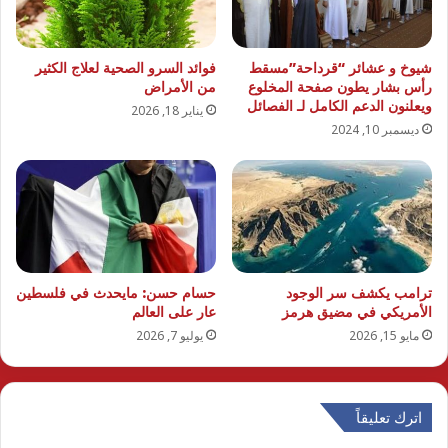
شيوخ و عشائر “قرداحة”مسقط
فوائد السرو الصحية لعلاج الكثير
رأس بشار يطون صفحة المخلوع
من الأمراض
ويعلنون الدعم الكامل لـ الفصائل
يناير 18, 2026
ديسمبر 10, 2024
ترامب يكشف سر الوجود
حسام حسن: مايحدث في فلسطين
الأمريكي في مضيق هرمز
عار على العالم
مايو 15, 2026
يوليو 7, 2026
اترك تعليقاً