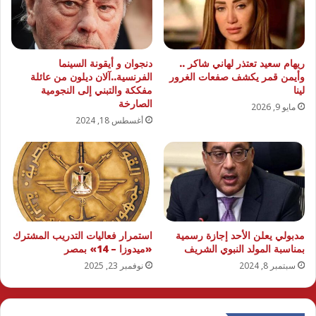
ريهام سعيد تعتذر لهاني شاكر ..
دنجوان و أيقونة السينما
وأيمن قمر يكشف صفعات الغرور
الفرنسية..آلان ديلون من عائلة
لينا
مفككة والتبني إلى النجومية
الصارخة
مايو 9, 2026
أغسطس 18, 2024
مدبولي يعلن الأحد إجازة رسمية
استمرار فعاليات التدريب المشترك
بمناسبة المولد النبوي الشريف
«ميدوزا – 14» بمصر
سبتمبر 8, 2024
نوفمبر 23, 2025