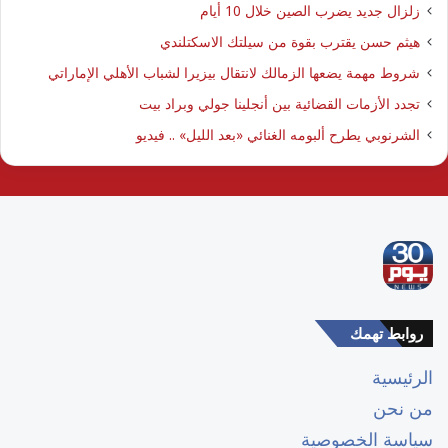
زلزال جديد يضرب الصين خلال 10 أيام
هيثم حسن يقترب بقوة من سيلتك الاسكتلندي
شروط مهمة يضعها الزمالك لانتقال بيزيرا لشباب الأهلي الإماراتي
تجدد الأزمات القضائية بين أنجلينا جولي وبراد بيت
الشرنوبي يطرح ألبومه الغنائي «بعد الليل» .. فيديو
روابط تهمك
الرئيسية
من نحن
سياسة الخصوصية