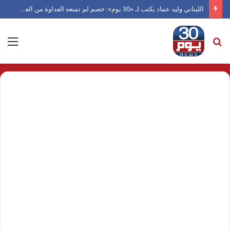
اللبناني وليد عماد يكتب لـ «30 يوم»: خصم لم تمنعه العداوة من العدل.. ورجل دفعته الكرامة للاعتراف بالفضل
بحث
الق
عن