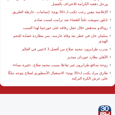
ورجل دفعته الكرامة للاعتراف بالفضل
الإعلامية نيفين رجب تكتب لـ «30 يوم»: إنسانيات.. خارطة الطريق
تايلور سويفت تلجأ للقضاء ضد ترامب لسبب صادم
رونالدو مندهش خلال حفل زفافه على جورجينا لهذا السبب
سلمان خان في خطر بعد وفاة حارسه.. سر مطاردة عصابة للنجم
الهندي
مدرب طرابزون: محمد صلاح من أفضل 3 لاعبين في العالم
الأهلي يطارد جوردان مينديز
زوجة مدافع طرابزون تثير تفاعلا بسبب محمد صلاح.. «غِيرة نساء»
طارق مراد يكتب لـ«30 يوم»: الاستقبال الأسطوري لصلاح يتوجه ملكًا
علي عرش الكرة التركية