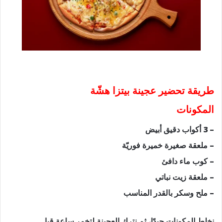
طريقة تحضير عجينة بيتزا هشّة
المكونات
– 3 أكواب دقيق أبيض
– ملعقة صغيرة خميرة فوريّة
– كوب ماء دافئ
– ملعقة زيت نباتي
– ملح وسكر بالقدر المناسب
نخلط المكونات جيدًا، ثم نترك العجينة لتخمر ساعة قبل