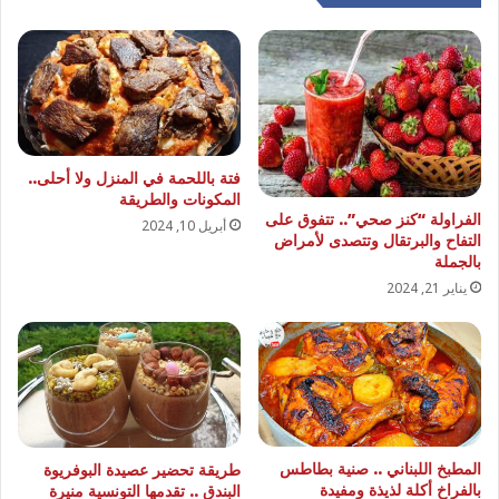
فتة باللحمة في المنزل ولا أحلى..
المكونات والطريقة
الفراولة “كنز صحي”.. تتفوق على
أبريل 10, 2024
التفاح والبرتقال وتتصدى لأمراض
بالجملة
يناير 21, 2024
المطبخ اللبناني .. صنية بطاطس
طريقة تحضير عصيدة البوفريوة
بالفراخ أكلة لذيذة ومفيدة
البندق .. تقدمها التونسية منيرة