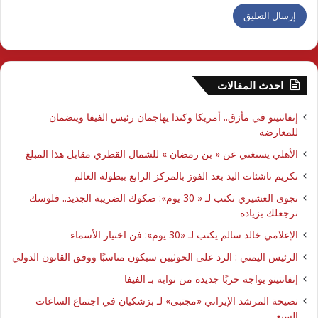
احدث المقالات
إنفانتينو في مأزق.. أمريكا وكندا يهاجمان رئيس الفيفا وينضمان
للمعارضة
الأهلي يستغني عن « بن رمضان » للشمال القطري مقابل هذا المبلغ
تكريم ناشئات اليد بعد الفوز بالمركز الرابع ببطولة العالم
نجوى العشيري تكتب لـ « 30 يوم»: صكوك الضريبة الجديد.. فلوسك
ترجعلك بزيادة
الإعلامي خالد سالم يكتب لـ «30 يوم»: فن اختيار الأسماء
الرئيس اليمني : الرد على الحوثيين سيكون مناسبًا ووفق القانون الدولي
إنفانتينو يواجه حربًا جديدة من نوابه بـ الفيفا
نصيحة المرشد الإيراني «مجتبى» لـ بزشكيان في اجتماع الساعات
السبع