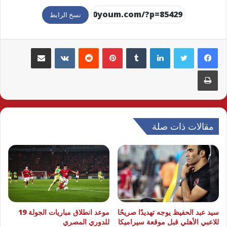
نسخ الرابط
لينكدإن
بينتيريست
مشاركة عبر البريد
طباعة
مقالات ذات صلة
سيد عبد الحفيظ يوجه تهديدًا صريحًا
موعد انطلاق مباريات الجولة 19
للاعبي الأهلي قبل موقعة سيراميكا
للدوري المصري