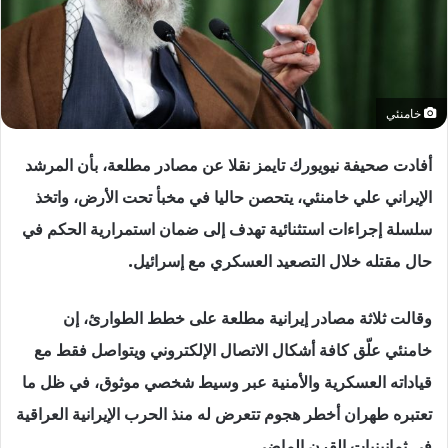
خامنئي
أفادت صحيفة نيويورك تايمز نقلا عن مصادر مطلعة، بأن المرشد
الإيراني علي خامنئي، يتحصن حاليا في مخبأ تحت الأرض، واتخذ
سلسلة إجراءات استثنائية تهدف إلى ضمان استمرارية الحكم في
حال مقتله خلال التصعيد العسكري مع إسرائيل.
وقالت ثلاثة مصادر إيرانية مطلعة على خطط الطوارئ، إن
خامنئي علّق كافة أشكال الاتصال الإلكتروني ويتواصل فقط مع
قياداته العسكرية والأمنية عبر وسيط شخصي موثوق، في ظل ما
تعتبره طهران أخطر هجوم تتعرض له منذ الحرب الإيرانية العراقية
في ثمانينيات القرن الماضي.