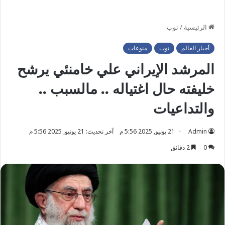
الرئيسية
/
توب
أخبار العالم
توب
منوعات
المرشد الإيراني علي خامنئي يرشح
خليفته حال اغتياله .. مالسبب ..
والتداعيات
Admin
21 يونيو, 2025 5:56 م
آخر تحديث: 21 يونيو, 2025 5:56 م
0
2 دقائق