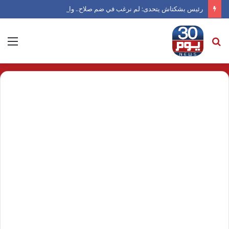
رئيس بشكتاش يتحدى: لم نرغب في ضم صلاح.. والموسم الجديد سيكشف الكثير
بحث
الق
عن