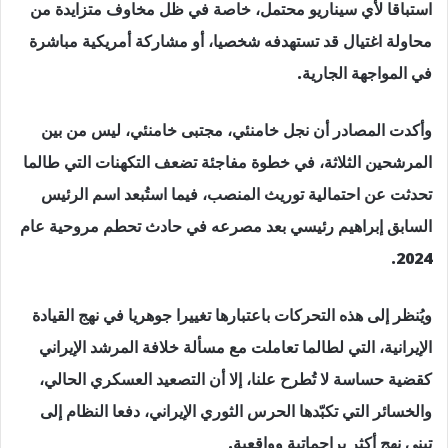
استباقا لأي سيناريو محتمل، خاصة في ظل مخاوف متزايدة من
محاولة اغتيال قد تستهدفه شخصيا، أو مشاركة أمريكية مباشرة
في المواجهة الجارية.
وأكدت المصادر أن نجل خامنئي، مجتبى خامنئي، ليس من بين
المرشحين الثلاثة، في خطوة مفاجئة تضعف التكهنات التي طالما
تحدثت عن احتمالية توريث المنصب، فيما استُبعد اسم الرئيس
السابق إبراهيم رئيسي بعد مصرعه في حادث تحطم مروحية عام
2024.
ويُنظر إلى هذه التحركات باعتبارها تغييرا جوهريا في نهج القيادة
الإيرانية، التي لطالما تعاملت مع مسألة خلافة المرشد الإيراني
كقضية حساسة لا تُطرح علنا، إلا أن التصعيد العسكري الحالي،
والخسائر التي تكبّدها الحرس الثوري الإيراني، دفعا النظام إلى
تبني نهج أكثر براجماتية وواقعية.