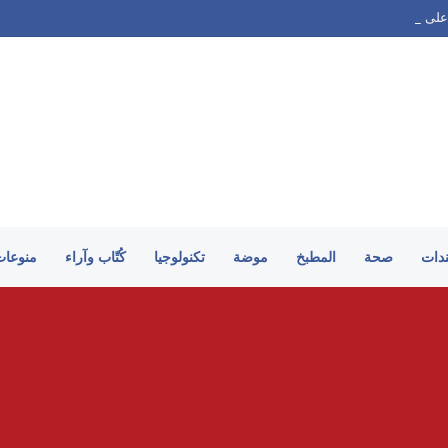
على الطريقة السورية
ندات
صحة
المطبخ
موضة
تكنولوجيا
كُتّاب وآراء
منوعات