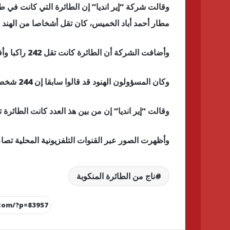
وقالت شركة “إير انديا” إن الطائرة التي كانت في 
مطار أحمد أباد الخميس، كان تقل أشخاصا من الهند وب
وأضافت الشركة أن الطائرة كانت تقل 242 راكبا وأفراد طاقم عمل.
وكان المسؤولون الهنود قد قالوا سابقا إن 244 شخصا كانوا على متن الطائرة.
وقالت “إير انديا” إن من بين هذ العدد كانت الطائرة تحمل 169 هنديا و 53 بريطانيا وسبعة برتغالي
وأظهرت الصور عبر القنوات التلفزيونية المحلية تصا
ناج من الطائرة المنكوبة