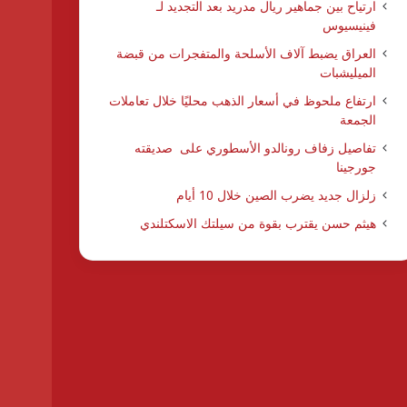
ارتياح بين جماهير ريال مدريد بعد التجديد لـ
فينيسيوس
العراق يضبط آلاف الأسلحة والمتفجرات من قبضة
الميليشبات
ارتفاع ملحوظ في أسعار الذهب محليًا خلال تعاملات
الجمعة
تفاصيل زفاف رونالدو الأسطوري على صديقته
جورجينا
زلزال جديد يضرب الصين خلال 10 أيام
هيثم حسن يقترب بقوة من سيلتك الاسكتلندي