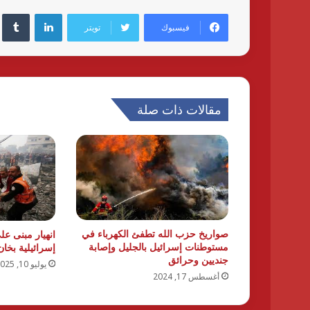
لينكدإن
فيسبوك
تويتر
مقالات ذات صلة
صواريخ حزب الله تطفئ الكهرباء في
انهيار مبنى ع
مستوطنات إسرائيل بالجليل وإصابة
إسرائيلية بخا
جنديين وحرائق
يوليو 10, 2025
أغسطس 17, 2024