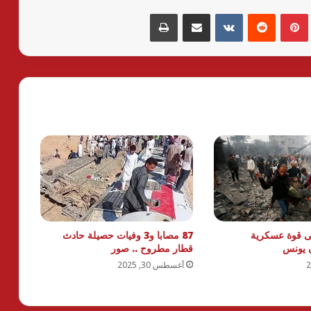
بينتيريست
مشاركة عبر البريد
طباعة
لى قوة عسكرية
87 مصابا و3 وفيات حصيلة حادث
ن يونس
قطار مطروح .. صور
أغسطس 30, 2025