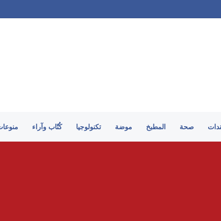
ندات
صحة
المطبخ
موضة
تكنولوجيا
كُتّاب وآراء
منوعات