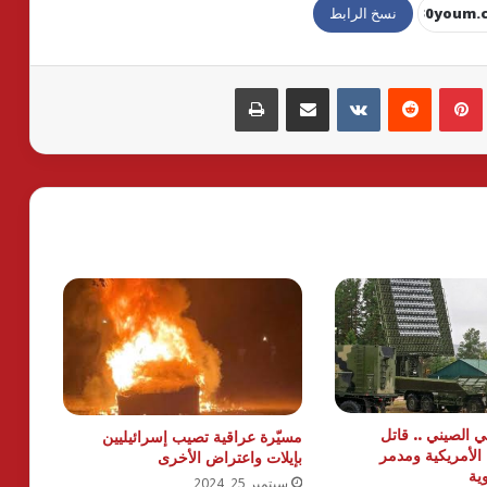
نسخ الرابط
بينتيريست
مشاركة عبر البريد
طباعة
ي الصيني .. قاتل
مسيّرة عراقية تصيب إسرائيليين
الأمريكية ومدمر
بإيلات واعتراض الأخرى
ية
سبتمبر 25, 2024