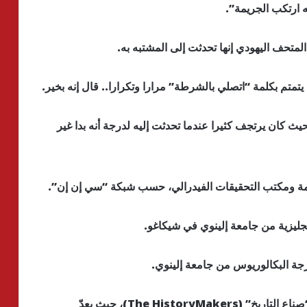
ه ارتكب الجريمة”.
تحف اليهودي إنها تحدثت إلى المشتبه به.
يتمتم بكلمة “اتصلي بالشرطة” مرارا وتكرارا.. قال إنه بخير.
ث كان يرتجف كثيرا عندما تحدثت إليه لدرجة أنه بدا غير
ة ومكتب التحقيقات الفيدرالي، حسب شبكة “سي إن إن”.
جليزية من جامعة إلينوي في شيكاغو.
كان رودريجيز باحثا في التاريخ الشفوي في منظمة “صناع التاريخ” (The HistoryMakers)، حيث يعدّ