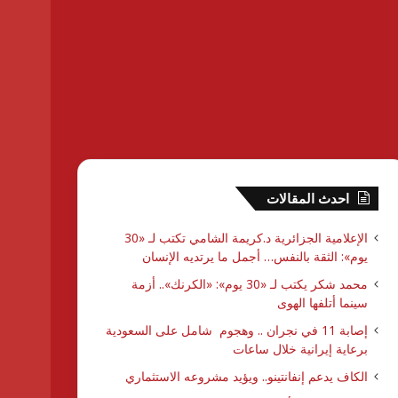
احدث المقالات
الإعلامية الجزائرية د.كريمة الشامي تكتب لـ «30
يوم»: الثقة بالنفس… أجمل ما يرتديه الإنسان
محمد شكر يكتب لـ «30 يوم»: «الكرنك».. أزمة
سينما أتلفها الهوى
إصابة 11 في نجران .. وهجوم شامل على السعودية
برعاية إيرانية خلال ساعات
الكاف يدعم إنفانتينو.. ويؤيد مشروعه الاستثماري