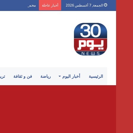
محمد شكر يكتب لـ «30 يوم»: «الكرنك».. أزمة سينما أتلفها الهوى
الجمعة, 7 أغسطس 2026
أخبار عاجلة
الرئيسية
أخبار اليوم
رياضة
فن و ثقافة
تري