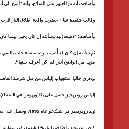
وأضافت أنه تم العثور على السلاح، وأنه “ألمح إلى أن
وقالت شاهدة عيان حضرت واقعة إطلاق النار قرب الم
وأضافت: “ذهبت إليه وسألته إن كان بخير، بينما كان 
ثم سألته إن كان قد أُصيب برصاصة، فأجاب بالنفي حي
مؤذٍ.. من الواضح أنني لم أكن أعرف حينها”.
ويجري حاليا استجواب إلياس من قبل شرطة العاصم
إلياس رودريجيز حصل على بكالوريوس في اللغة الإن
وُلد رودريجيز في شيكاغو عام 1995، وحصل على درجة البكالوريوس من جامعة إلينوي.