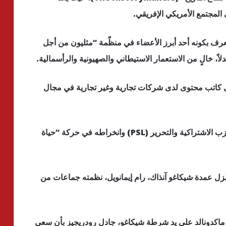
المجتمع الأمريكي الإفريقي.
شاب أمريكي يبلغ من العمر 30 عاماً، يُعرف بكونه أحد أبرز الأعضاء في منظّمة “مثليون من أجل
، خالٍ من الاستعمار الاستيطاني والصهيونية والرأسمالية.
 هذه المنظمة عام 2023، كان يعمل كاتب محتوى لدى شركات تجارية وغير تجارية في مجال
وفقا لتقارير محلية، فإن إلياس يُعرف بنشاطه مع حزب الاشتراكية والتحرير (PSL) وانخراطه في حركة “حياة
أمام منزل عمدة شيكاغو آنذاك، رام إيمانويل، نظمته جماعات من
 ماكدونالد على يد شرطة شيكاغو، جادل رودريجيز بأن سعي