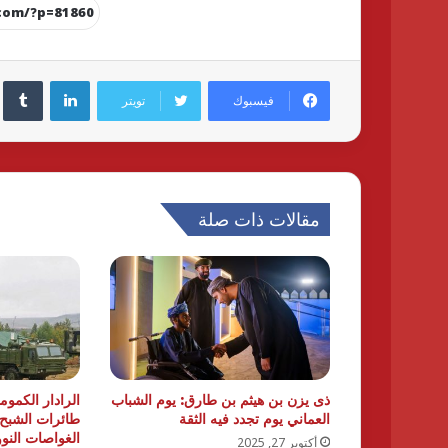
لينكدإن
فيسبوك
تويتر
مقالات ذات صلة
ذى يزن بن هيثم بن طارق: يوم الشباب
الرادار الكموم
العماني يوم تجدد فيه الثقة
طائرات الشبح 
الغواصات النوو
أكتوبر 27, 2025