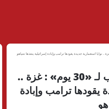
إبراهيم الدراوي يكتب لـ «30 يوم» : غزة ..
ة يقودها ترامب وإبادة
هو