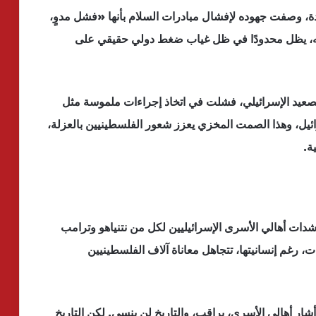
شدة، وصفت جهوده لإفشال مبادرات السلام بأنها «فشل مدوٍ،
يته، يظل محدودًا في ظل غياب ضغط دولي حقيقي على
لتصعيد الإسرائيلي، فشلت في اتخاذ إجراءات ملموسة مثل
ئيل، وهذا الصمت المخزي يعزز شعور الفلسطينيين بالعزلة،
ة.
دات أهالي الأسرى الإسرائيليين لكل من نتنياهو وترامب
، رغم إنسانيتها، تتجاهل معاناة آلاف الفلسطينيين
شار أهالي الأسرى، يراقب، والتاريخ لن ينسى. لكن التاريخ