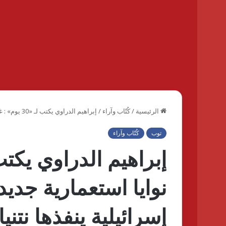
الرئيسية
/
كُتّاب وآراء
/
إبراهيم الدراوي يكتب لـ «30 يوم» : غزة .. نوايا استعمارية جديدة يقودها ترامب وإبادة إسرائيلية ينفذها نتنياهو
توب
كُتّاب وآراء
نوايا استعمارية جديد
إسرائيلية ينفذها نتنيا