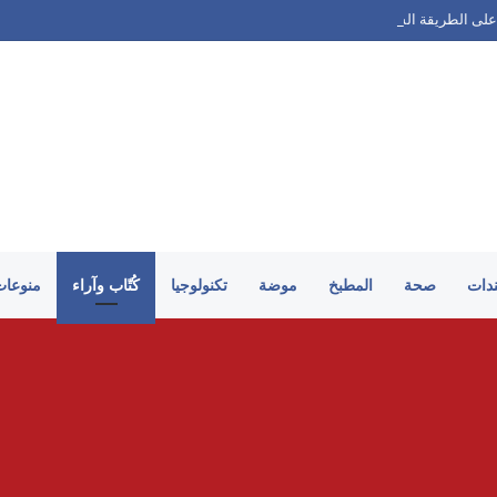
على الطريقة السورية
ندات
صحة
المطبخ
موضة
تكنولوجيا
كُتّاب وآراء
منوعات