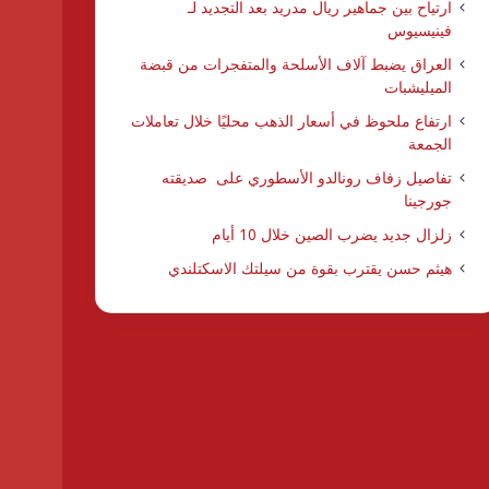
ارتياح بين جماهير ريال مدريد بعد التجديد لـ
فينيسيوس
العراق يضبط آلاف الأسلحة والمتفجرات من قبضة
الميليشبات
ارتفاع ملحوظ في أسعار الذهب محليًا خلال تعاملات
الجمعة
تفاصيل زفاف رونالدو الأسطوري على صديقته
جورجينا
زلزال جديد يضرب الصين خلال 10 أيام
هيثم حسن يقترب بقوة من سيلتك الاسكتلندي