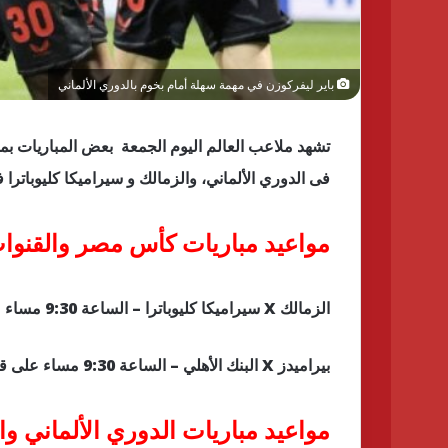
باير ليفركوزن في مهمة سهلة أمام بخوم بالدوري الألماني
تشهد ملاعب العالم اليوم الجمعة بعض المباريات بمخ
فى الدوري الألماني، والزمالك و سيراميكا كليوباتر
مواعيد مباريات كأس مصر والقنوات 
الزمالك X سيراميكا كليوباترا – الساعة 9:30 مساء على قناة on sport 1
بيراميدز X البنك الأهلي – الساعة 9:30 مساء على قناة on sport 1
مواعيد مباريات الدوري الألماني وال