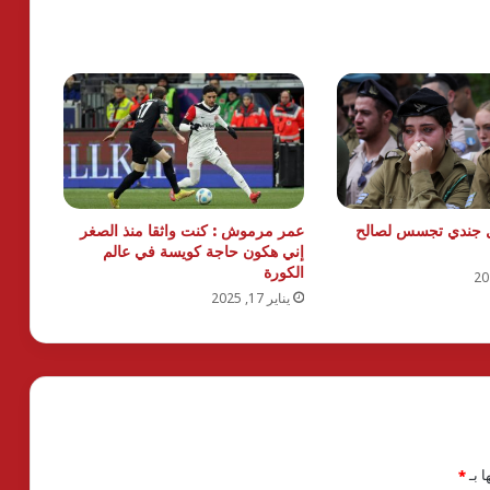
ل جندي تجسس لصالح
عمر مرموش : كنت واثقا منذ الصغر
إني هكون حاجة كويسة في عالم
الكورة
يناير 17, 2025
ا بـ
*