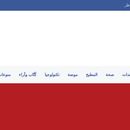
على الطريقة السورية
ندات
صحة
المطبخ
موضة
تكنولوجيا
كُتّاب وآراء
منوعات