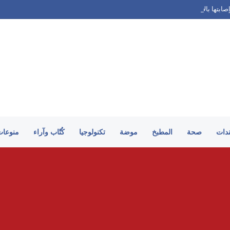
ابتها بالاكتئاب وحكاية الصندوق المغلق
ندات
صحة
المطبخ
موضة
تكنولوجيا
كُتّاب وآراء
منوعات