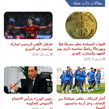
مقالات ذات صلة
القوات المسلحة تنظم معرضًا فنيًا
تشكيل الأهلي الرسمي لمباراة
ومهرجانًا رياضيًا بمناسبة ذكرى يوم
بيراميدز في الدوري
الشهيد والمحارب القديم
يناير 26, 2025
مارس 9, 2025
أخبار الزمالك.. تعافى شيكابالا من
رئيس الوزراء يترأس الاجتماع
الإصابة.. وحل أزمة سامسون
الأسبوعي للحكومة
أكينيولا
يونيو 17, 2026