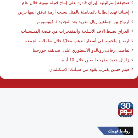
صحيفة إسرائيلية: إيران قادرة على إنتاج قنبلة نووية خلال عام
إسبانيا تهدد إيطاليا بالمعاملة بالمثل بسبب أزمة تدفق المهاجرين
ارتياح بين جماهير ريال مدريد بعد التجديد لـ فينيسيوس
العراق يضبط آلاف الأسلحة والمتفجرات من قبضة الميليشبات
ارتفاع ملحوظ في أسعار الذهب محليًا خلال تعاملات الجمعة
تفاصيل زفاف رونالدو الأسطوري على صديقته جورجينا
زلزال جديد يضرب الصين خلال 10 أيام
هيثم حسن يقترب بقوة من سيلتك الاسكتلندي
روابط تهمك