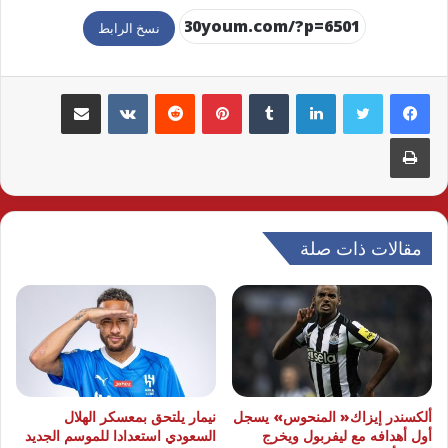
نسخ الرابط
لينكدإن
بينتيريست
مشاركة عبر البريد
طباعة
مقالات ذات صلة
ألكسندر إيزاك« المنحوس» يسجل
نيمار يلتحق بمعسكر الهلال
أول أهدافه مع ليفربول ويخرج
السعودي استعدادا للموسم الجديد