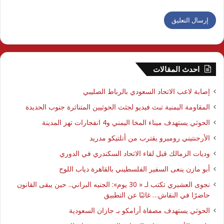
احدث المقالات
إصابة لاعب الاتحاد السعودي بالرباط الصليبي
المقاومة اليمنية تبث فيديو لجثث الحوثيين المتناثرة جنوب الحديدة
الحوثي يستهدف ميناء المخا اليمني و4 انفجارات تهز المدينة
الأرجنتيني روميرو يقترب من أتلتيكو مدريد
وديات الزمالك قبل لقاء الاتحاد السكندري في الدوري
أبو مازن ينعى السفير الفلسطيني بالقاهرة دياب اللوح
نجوى العشيري تكتب لـ « 30 يوم»: الجنيه البراني.. حين يبقى القانون
حاضرًا في النقاش… غائبًا عن التطبيق
الحوثي يستهدف مصفاة أرامكو بـ جازان السعودية