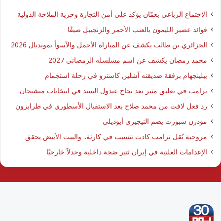
الاجتماع الرباعي بعمّان يؤكد على أمن التجارة وحرية الملاحة الدولية
فوائد عصير الليمون بالعنب الأحمر والزنجبيل صيفًا
الجزائري بن طالب يكشف عن المباراة الأجمل والأسوأ بمونديال 2026
محمد رمضان يكشف عن اسم مسلسله الرمضاني 2027
بيلينجهام برفقة صديقته آشلين كاسترو في رحلة استجمام
ترامب في تعليق مثير بعد نجاح عبدول السيد في انتخابات ميشيجان
رد فعل لافت من محمد صلاح بعد الاستقبال الأسطوري في طرابزون
مودرن سبورت يضم النيجيري أيوديلي
مروحية تُقل ترامب كادت تتسبب في كارثة.. والبيت الأبيض يحقق
الإعدامات العلنية في إيران ثتير ضجة داخلية وجدلاً خارجيًا