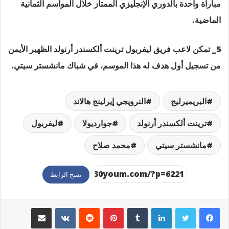
مباراة واحدة بالدوري الإنجليزي الممتاز خلال المواسم الثمانية
الماضية.
5_ تمكن لاعب فريق ليفربول ترينت ألكسندر أرنولد الظهير الأيمن
من تسجيل أول هدف له هذا الموسم، في شباك مانشستر سيتي.
البريميرليج
النرويجي إيرلينج هالاند
ترينت ألكسندر أرنولد
جوارديولا
ليفربول
مانشستر سيتي
محمد صلاح
نسخ الرابط
لينكدإن
بينتيريست
مشاركة عبر البريد