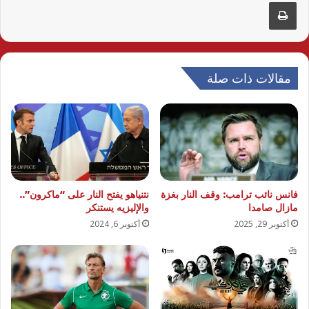
طباعة
مقالات ذات صلة
فانس نائب ترامب: وقف النار بغزة
نتنياهو يفتح النار على “ماكرون”..
مازال صامدا
والإليزيه يستنكر
أكتوبر 29, 2025
أكتوبر 6, 2024