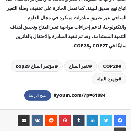
اتباع نهج صديق للبيئة. كما تعمل الجائزة على تخفيف وطأة التغير
المناخي عبر تطبيق مبادرات مبتكرة في مجال العلوم
والتكنولوجيا، لدعم إجراءات مواجهة تغير المناخ وتحقيق أهداف
التنمية المستدامة. وقد تم تنفيذ المبادرة والاحتفال بالفائزين
سابقًا في COP27 وCOP28.
COP29
تغير المناخ
مؤتمر المناخ cop29
وزيرة البيئة
نسخ الرابط
لينكدإن
بينتيريست
مشاركة عبر البريد
طباعة