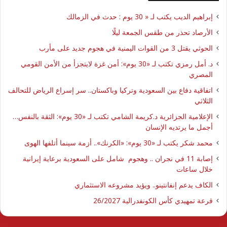
إبراهيم الديب يكتب لـ « 30 يوم : حدث في الزمالك
الأرصاد تحذر من طقس الجمعة ليلًا
الحوثي يقتل 3 من القوات اليمنية في هجوم جديد على مأرب
د. أمل رمزي تكتب لـ «30 يوم»: أمن غزة لايتجزأ من الأمن القومي
المصري
اتفاقية دفاع بين السعودية وتركيا وباكستان.. سر إسراع الرياض للتحالف
الثلاثي
الإعلامية الجزائرية د.كريمة الشامي تكتب لـ «30 يوم»: الثقة بالنفس…
أجمل ما يرتديه الإنسان
محمد شكر يكتب لـ «30 يوم»: «الكرنك».. أزمة سينما أتلفها الهوى
إصابة 11 في نجران .. وهجوم شامل على السعودية برعاية إيرانية
خلال ساعات
الكاف يدعم إنفانتينو.. ويؤيد مشروعه الاستثماري
قرعة تمهيدي كأس الكونفدرالية 26/2027