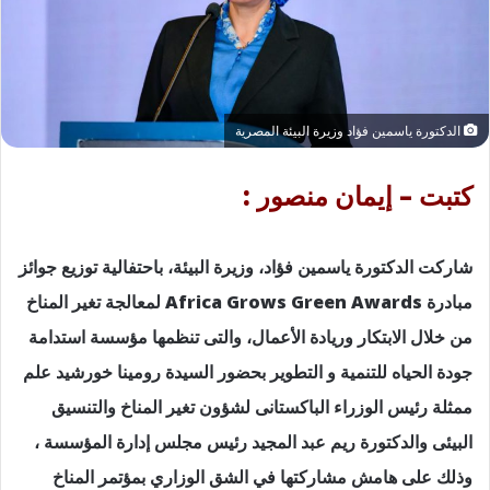
الدكتورة ياسمين فؤاد وزيرة البيئة المصرية
كتبت – إيمان منصور :
شاركت الدكتورة ياسمين فؤاد، وزيرة البيئة، باحتفالية توزيع جوائز
مبادرة Africa Grows Green Awards لمعالجة تغير المناخ
من خلال الابتكار وريادة الأعمال، والتى تنظمها مؤسسة استدامة
جودة الحياه للتنمية و التطوير بحضور السيدة رومينا خورشيد علم
ممثلة رئيس الوزراء الباكستانى لشؤون تغير المناخ والتنسيق
البيئى والدكتورة ريم عبد المجيد رئيس مجلس إدارة المؤسسة ،
وذلك على هامش مشاركتها في الشق الوزاري بمؤتمر المناخ