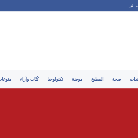
ف البحري بقيادة السعودية يمتلك استراتيجية لمواجهة التحديات
ندات
صحة
المطبخ
موضة
تكنولوجيا
كُتّاب وآراء
منوعات