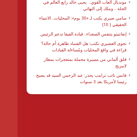
مونديال ألعاب القوي.. يحيى خالد رابع العالم في
الجلة .. وملك إلى النهائي
سامي صبري يكتب لـ «30 يوم»: المحليات.. الانتماء
الحقيقي ( 10)
إنفانتينو يتنفس الصعداء.. قيادة الفيفا تدعم الرئيس
نجوى العشيري تكتب: هل الفساد ظاهرة أم حالة؟
قراءة في واقع المحليات ومُساءلة القيادات
قلق ألماني من مسيرة محملة بمتفجرات بمطار
لايبزيج
فانس نائب ترامب يحذر: عبد الرحمن السيد قد يصبح
رئيسا لأمريكا بعد 3 سنوات