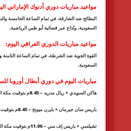
مواعيد مباريات دوري أدنوك الإماراتي الي
البطائح ضد الشارقة، في تمام الساعة الخامسة وال
السعودية، وتُذاع عبر فضائية أبو ظبي الرياضية.
مواعيد مباريات الدوري العراقي اليوم:
القوة الجوية ضد الشرطة، في تمام الساعة الثامنة 
السعودية.
مباريات اليوم في دوري أبطال أوروبا للس
هاكن السويدي × ريال مدريد – 8.45م بتوقيت مكة المكرمة – بي إن سبورتس
باريس سان جيرمان × بايرن ميونخ – 8.45م بتوقيت مكة المكرمة – بي إن سبورتس
تشيلسي × باريس إف سي – 11.00م بتوقيت مكة المكرمة – بي إن سبورتس