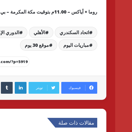
روما × أياكس – 11.00م بتوقيت مكة المكرمة – بي إن سبورتس
اتحاد السكندري
الأهلي
الدوري الإ
مباريات اليوم
موقع 30 يوم
لينكدإن
فيسبوك
تويتر
مقالات ذات صلة