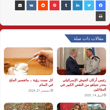
لينكدإن
بينتيريست
مشاركة عبر البريد
طباعة
مقالات ذات صلة
رئيس أركان الجيش الإسرائيلي
كل سبت رؤية .. ماتفسير الملح
يحذر نتنياهو من النقص الكبير في
في المنام
المقاتلين
ديسمبر 21, 2024
أبريل 14, 2025