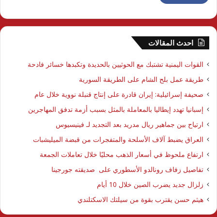
احدث المقالات
القوات اليمنية تشتبك مع الحوثيين بالحديدة وتكبدها خسائر فادحة
طريقة عمل بلح الشام على الطريقة السورية
صحيفة إسرائيلية: إيران قادرة على إنتاج قنبلة نووية خلال عام
إسبانيا تهدد إيطاليا بالمعاملة بالمثل بسبب أزمة تدفق المهاجرين
ارتياح بين جماهير ريال مدريد بعد التجديد لـ فينيسيوس
العراق يضبط آلاف الأسلحة والمتفجرات من قبضة الميليشبات
ارتفاع ملحوظ في أسعار الذهب محليًا خلال تعاملات الجمعة
تفاصيل زفاف رونالدو الأسطوري على صديقته جورجينا
زلزال جديد يضرب الصين خلال 10 أيام
هيثم حسن يقترب بقوة من سيلتك الاسكتلندي