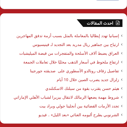
احدث المقالات
إسبانيا تهدد إيطاليا بالمعاملة بالمثل بسبب أزمة تدفق المهاجرين
ارتياح بين جماهير ريال مدريد بعد التجديد لـ فينيسيوس
العراق يضبط آلاف الأسلحة والمتفجرات من قبضة الميليشبات
ارتفاع ملحوظ في أسعار الذهب محليًا خلال تعاملات الجمعة
تفاصيل زفاف رونالدو الأسطوري على صديقته جورجينا
زلزال جديد يضرب الصين خلال 10 أيام
هيثم حسن يقترب بقوة من سيلتك الاسكتلندي
شروط مهمة يضعها الزمالك لانتقال بيزيرا لشباب الأهلي الإماراتي
تجدد الأزمات القضائية بين أنجلينا جولي وبراد بيت
الشرنوبي يطرح ألبومه الغنائي «بعد الليل» .. فيديو