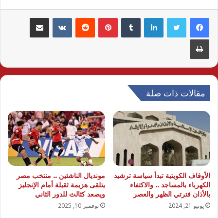
لينكدإن
بينتيريست
مشاركة عبر البريد
طباعة
مقالات ذات صلة
الأوقاف الكويتية تبدأ سياسة ترشيد
مونديال الناشئين .. منتخب مصر
الكهرباء بالمساجد .. والاكتفاء
يتلقى هزيمة ثقيلة أمام الإنجليز
بالأذان فترتي الظهر والعصر
ويصعد كثالث للدور الثاني
يونيو 21, 2024
نوفمبر 10, 2025