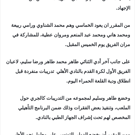
الإجهاد.
من المقرر ان يعود الخماسي وهم محمد الشناوي ورامي ربيعة
ومحمد هاني ومحمد ‏عبد المنعم ومروان عطية، للمشاركة في
مران الفريق يوم الخميس المقبل.‏
على جانب آخر أدي الثنائي طاهر محمد طاهر ورضا سليم، لاعبان
الفريق الأول لكرة القدم بالنادي الأهلي تدريبات منفردة ‏قبل
انطلاق ودية القلعة الحمراء اليوم.
وخضع طاهر وسليم لمجموعه من التدريبات كالجري حول
الملعب، وتنفيذ بعض الفقرات وذلك ضمن البرنامج التأهيلي
المخصص لهم تحت إشراف الجهاز الطبي بالنادي.‏
ومن المقرر أن يخضع الدولي التونسي علي معلول نجم الأهلي