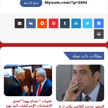
نسخ الرابط
لينكدإن
بينتيريست
مشاركة عبر البريد
طباعة
مقالات ذات صلة
عقوبات ” نتساح يهودا “تعمق
الانقسامات الإسرائيلية.. لابيد يتهم
السفير مدحت القاضي يكتب لـ «