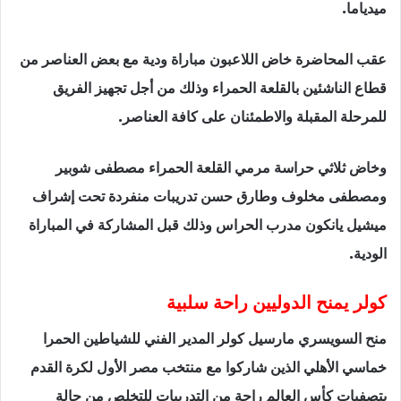
ميدياما.
عقب المحاضرة خاض اللاعبون مباراة ودية مع بعض العناصر من
قطاع الناشئين بالقلعة الحمراء وذلك من أجل تجهيز الفريق
للمرحلة المقبلة والاطمئنان على ‏كافة العناصر.‏
وخاض ثلاثي حراسة مرمي القلعة الحمراء مصطفى شوبير
ومصطفى مخلوف وطارق حسن تدريبات ‏منفردة تحت إشراف
ميشيل يانكون مدرب الحراس وذلك قبل المشاركة في المباراة
الودية.
كولر يمنح الدوليين راحة سلبية
منح السويسري مارسيل كولر المدير الفني للشياطين الحمرا
خماسي الأهلي الذين شاركوا مع منتخب مصر الأول لكرة القدم
بتصفيات كأس العالم راحة من التدريبات للتخلص من حالة