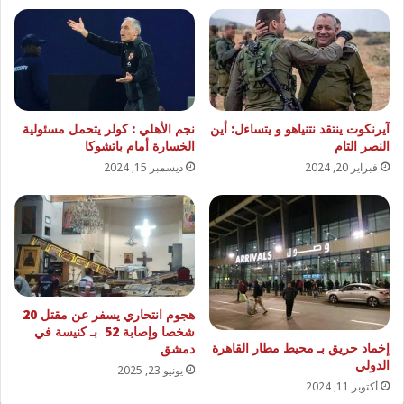
آيرنكوت ينتقد نتنياهو و يتساءل: أين
نجم الأهلي : كولر يتحمل مسئولية
النصر التام
الخسارة أمام باتشوكا
فبراير 20, 2024
ديسمبر 15, 2024
هجوم انتحاري يسفر عن مقتل 20
شخصا وإصابة 52 بـ كنيسة في
إخماد حريق بـ محيط مطار القاهرة
دمشق
الدولي
يونيو 23, 2025
أكتوبر 11, 2024