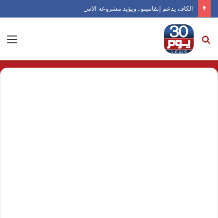
الكاف يدعم إنفانتينو.. ويؤيد مشروعه الاستثماري
بحث
الق
عن