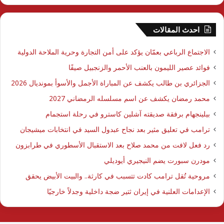
احدث المقالات
الاجتماع الرباعي بعمّان يؤكد على أمن التجارة وحرية الملاحة الدولية
فوائد عصير الليمون بالعنب الأحمر والزنجبيل صيفًا
الجزائري بن طالب يكشف عن المباراة الأجمل والأسوأ بمونديال 2026
محمد رمضان يكشف عن اسم مسلسله الرمضاني 2027
بيلينجهام برفقة صديقته آشلين كاسترو في رحلة استجمام
ترامب في تعليق مثير بعد نجاح عبدول السيد في انتخابات ميشيجان
رد فعل لافت من محمد صلاح بعد الاستقبال الأسطوري في طرابزون
مودرن سبورت يضم النيجيري أيوديلي
مروحية تُقل ترامب كادت تتسبب في كارثة.. والبيت الأبيض يحقق
الإعدامات العلنية في إيران ثتير ضجة داخلية وجدلاً خارجيًا