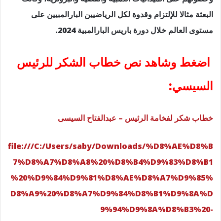
البعثة مثالا للإلتزام وقدوة لكل الرياضيين البارالمبيين على
مستوى العالم خلال دورة باريس البارالمبية 2024.
اضغط وشاهد نص خطاب الشكر للرئيس
السيسي:
خطاب شكر لفخامة الرئيس – عبدالفتاح السيسى
file:///C:/Users/saby/Downloads/%D8%AE%D8%B
7%D8%A7%D8%A8%20%D8%B4%D9%83%D8%B1
%20%D9%84%D9%81%D8%AE%D8%A7%D9%85%
D8%A9%20%D8%A7%D9%84%D8%B1%D9%8A%D
9%94%D9%8A%D8%B3%20-