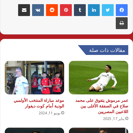
لينكدإن
بينتيريست
مشاركة عبر البريد
طباعة
مقالات ذات صلة
عمر مرموش يتفوق على محمد
موعد مباراة المنتخب الأولمبي
صلاح في الصفقة الأغلى بين
الودية أمام كوت ديفوار
اللاعبين المصريين
يونيو 11, 2024
يناير 17, 2025