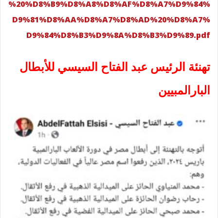
%20%D8%B9%D8%A8%D8%AF%D8%A7%D9%84%
D9%81%D8%AA%D8%A7%D8%AD%20%D8%A7%
D9%84%D8%B3%D9%8A%D8%B3%D9%89.pdf
تهنئة الرئيس عبد الفتاح السيسي للأبطال
البارالمبيين