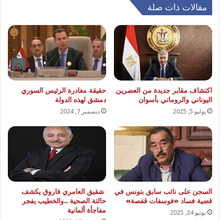
مقالات ذات صلة
اكتشاف مقابر جديدة من العصرين
حقيقة مغادرة الرئيس السوري
اليوناني والروماني بأسوان
دمشق لهذه الدولة
يوليو 5, 2025
ديسمبر 7, 2024
السجن على نائب سابق بتونس في
شقيق العامري فاروق يكشف
قضية فساد «فوسفات قفصة»
حالتة الصحية ..والخطيب يفجر
مفاجأة ألمانية
يونيو 24, 2025