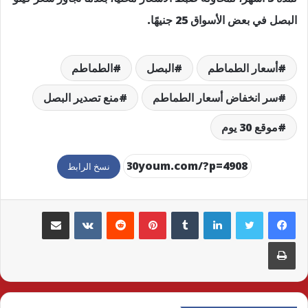
البصل في بعض الأسواق 25 جنيهًا.
أسعار الطماطم
البصل
الطماطم
سر انخفاض أسعار الطماطم
منع تصدير البصل
موقع 30 يوم
نسخ الرابط
لينكدإن
بينتيريست
مشاركة عبر البريد
طباعة