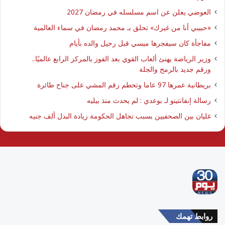
العوضي يعلن عن اسم مسلسله في رمضان 2027
​«حبيبي أنا من غيرك» تحلق بـ محمد رمضان في سماء العالمية
مفاجأة كان سيفجرها ميسي قبل رحيل والده بأيام
وزير الرياضة يهنئ ألعاب القوي بعد الفوز بالمركز الرابع عالميًا..
ورقم جديد بالرمح والجلة
بريطانية عمرها 97 عاما وتحطم رقم المشي على جناح طائرة
رسالة إنفانتينو لـ بوعدي : لم يحدث منذ بيليه
غليان بين الصحفيين بسبب تجاهل الحكومة زيادة البدل ألف جنيه
روابط تهمك