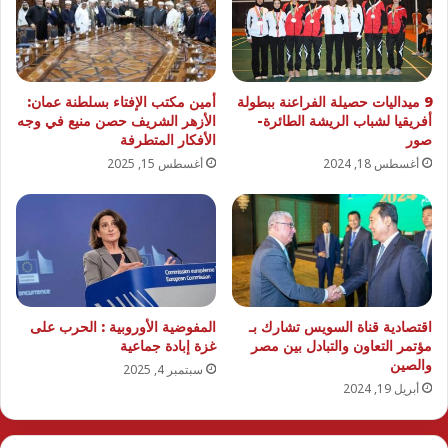
9 ميداليات حصيلة الفراعنة ببطولة
أمين مكتب الإفتاء بسلطنة عمان:
أفريقيا لشباب الريشة الطائرة-
الأزهر الشريف حصن منيع في وجه
صور
الأفكار المتطرفة
أغسطس 18, 2024
أغسطس 15, 2025
اقتصادية قناة السويس تشارك بـ
المفوضية الأوروبية : الحرب على
مؤتمر التعاون والتبادل بين مصر
غزة إبادة جماعية
والصين
سبتمبر 4, 2025
أبريل 19, 2024