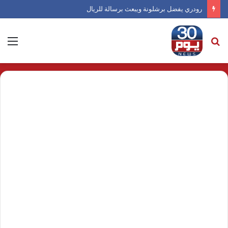
رودري يفضل برشلونة ويبعث برسالة للريال
بحث
الق
عن