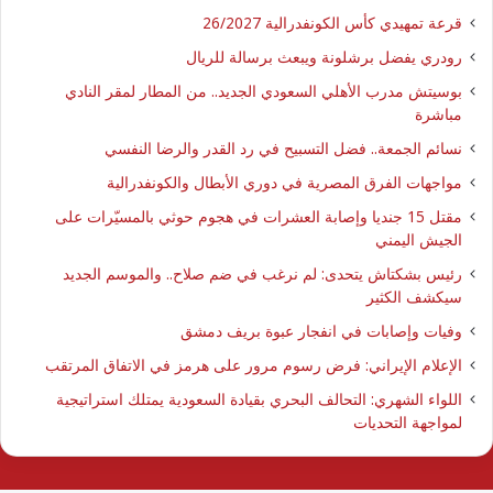
قرعة تمهيدي كأس الكونفدرالية 26/2027
رودري يفضل برشلونة ويبعث برسالة للريال
بوسيتش مدرب الأهلي السعودي الجديد.. من المطار لمقر النادي
مباشرة
نسائم الجمعة.. فضل التسبيح في رد القدر والرضا النفسي
مواجهات الفرق المصرية في دوري الأبطال والكونفدرالية
مقتل 15 جنديا وإصابة العشرات في هجوم حوثي بالمسيّرات على
الجيش اليمني
رئيس بشكتاش يتحدى: لم نرغب في ضم صلاح.. والموسم الجديد
سيكشف الكثير
وفيات وإصابات في انفجار عبوة بريف دمشق
الإعلام الإيراني: فرض رسوم مرور على هرمز في الاتفاق المرتقب
اللواء الشهري: التحالف البحري بقيادة السعودية يمتلك استراتيجية
لمواجهة التحديات