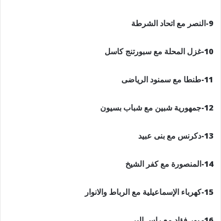
9-النصر مع اتحاد الشرطة
10-غزل المحلة مع سبورتنج كاسل
11-طنطا مع سمنود الرياضى
12-جمهورية شبين مع شباب بسيون
13-دكرنس مع بنى عبيد
14-المنصورة مع كفر الشيخ
15-كهرباء الإسماعيلية مع الرباط والانوار
16- بور فؤاد مع راس البر