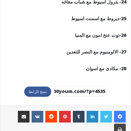
24- بترول اسيوط مع شباب مغاغه
25-ديروط مع اسمنت اسيوط
26-توت عنخ امون مع المنيا
27- الالومنيوم مع النصر للتعدين
28- مكادى مع اسوان
نسخ الرابط
لينكدإن
بينتيريست
مشاركة عبر البريد
طباعة