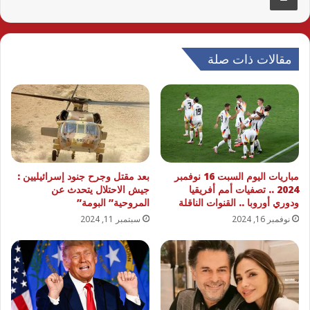
مقالات ذات صلة
مباريات اليوم السبت 16 نوفمبر
بعد مقتل وجرح جنود إسرائيليين :
2024 .. تصفيات أمم أفريقيا
جيش الاحتلال يتحدث عن
ودوري أوروبا .. القنوات الناقلة
المروحية” البومة”
نوفمبر 16, 2024
سبتمبر 11, 2024