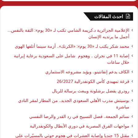
احدث المقالات
الإعلامية الجزائرية د.كريمة الشامي تكتب لـ «30 يوم»: الثقة بالنفس…
أجمل ما يرتديه الإنسان
محمد شكر يكتب لـ «30 يوم»: «الكرنك».. أزمة سينما أتلفها الهوى
إصابة 11 في نجران .. وهجوم شامل على السعودية برعاية إيرانية
خلال ساعات
الكاف يدعم إنفانتينو.. ويؤيد مشروعه الاستثماري
قرعة تمهيدي كأس الكونفدرالية 26/2027
رودري يفضل برشلونة ويبعث برسالة للريال
بوسيتش مدرب الأهلي السعودي الجديد.. من المطار لمقر النادي
مباشرة
نسائم الجمعة.. فضل التسبيح في رد القدر والرضا النفسي
مواجهات الفرق المصرية في دوري الأبطال والكونفدرالية
مقتل 15 جنديا وإصابة العشرات في هجوم حوثي بالمسيّرات على