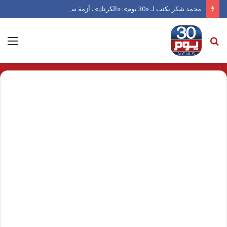
محمد شكر يكتب لـ «30 يوم»: «الكرنك».. أزمة سينما أتلفها الهوى
بحث
الق
عن