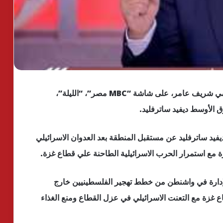
يستقبل برنامج “يحدث في مصر” الذي يُقدمه الإعلامي شريف عامر، على شاشة “MBC مصر”، “الليلة”،
ق الأوسط ديفيد ساترفليد.
فيد ساترفليد عن مستقبل المنطقة بعد العدوان الاسرائيلي
 استمرار الحرب الاسرائيلية الطاحنة علي قطاع غزة.
إدارة في واشنطن من خطط تهجير الفلسطينيين خارج
 غزة مع التعنت الاسرائيلي في عزل القطاع ومنع الغذاء