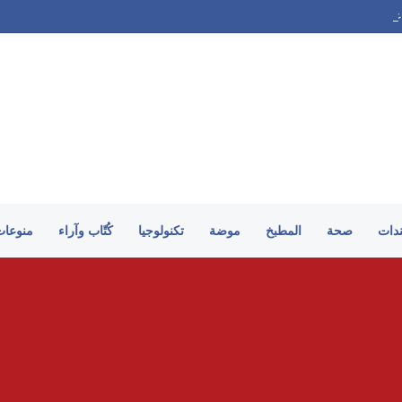
على الطريقة السورية
ندات
صحة
المطبخ
موضة
تكنولوجيا
كُتّاب وآراء
منوعات