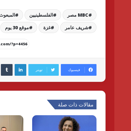
MBC مصر
الفلسطينيين
المبعوث
شريف عامر
غزة
موقع 30 يوم
لينكدإن
فيسبوك
تويتر
مقالات ذات صلة