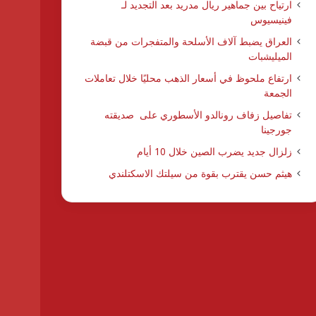
ارتياح بين جماهير ريال مدريد بعد التجديد لـ
فينيسيوس
العراق يضبط آلاف الأسلحة والمتفجرات من قبضة
الميليشبات
ارتفاع ملحوظ في أسعار الذهب محليًا خلال تعاملات
الجمعة
تفاصيل زفاف رونالدو الأسطوري على صديقته
جورجينا
زلزال جديد يضرب الصين خلال 10 أيام
هيثم حسن يقترب بقوة من سيلتك الاسكتلندي