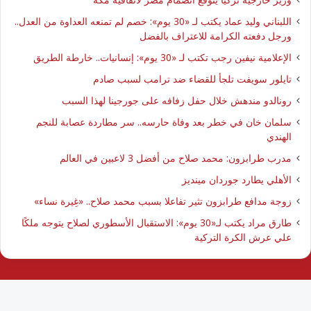
اللبناني وليد عماد يكتب لـ «30 يوم»: خصم لم تمنعه العداوة من العدل..
ورجل دفعته الكرامة للاعتراف بالفضل
الإعلامية نيفين رجب تكتب لـ «30 يوم»: إنسانيات.. خارطة الطريق
تايلور سويفت تلجأ للقضاء ضد ترامب لسبب صادم
رونالدو مندهش خلال حفل زفافه على جورجينا لهذا السبب
سلمان خان في خطر بعد وفاة حارسه.. سر مطاردة عصابة للنجم
الهندي
مدرب طرابزون: محمد صلاح من أفضل 3 لاعبين في العالم
الأهلي يطارد جوردان مينديز
زوجة مدافع طرابزون تثير تفاعلا بسبب محمد صلاح.. «غِيرة نساء»
طارق مراد يكتب لـ«30 يوم»: الاستقبال الأسطوري لصلاح يتوجه ملكًا
علي عرش الكرة التركية