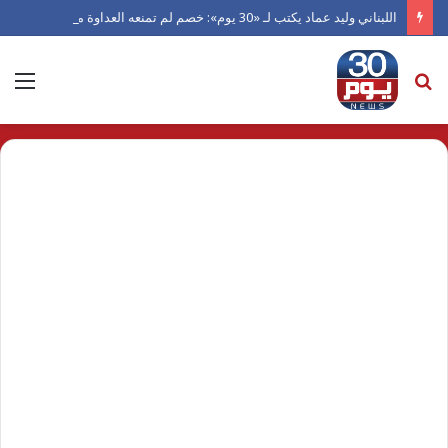
اللبناني وليد عماد يكتب لـ «30 يوم»: خصم لم تمنعه العداوة من العدل.. ورجل دفعته الكرامة للاعتراف بالفضل
بحث
الق
عن