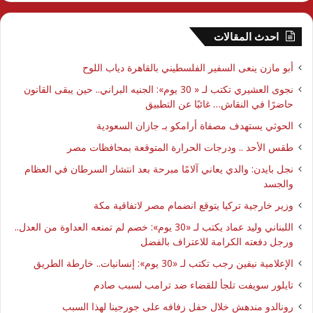
احدث المقالات
أبو مازن ينعى السفير الفلسطيني بالقاهرة دياب اللوح
نجوى العشيري تكتب لـ « 30 يوم»: الجنيه البراني.. حين يبقى القانون
حاضرًا في النقاش… غائبًا عن التطبيق
الحوثي يستهدف مصفاة أرامكو بـ جازان السعودية
طقس الأحد .. ودرجات الحرارة المتوقعة بمحافظات مصر
نجل بايدن: والدي يعاني آلامًا مبرحة بعد انتشار السرطان في العظام
والجسد
وزير خارجية تركيا يتوقع انضمام مصر لاتفاقية مكة
اللبناني وليد عماد يكتب لـ «30 يوم»: خصم لم تمنعه العداوة من العدل..
ورجل دفعته الكرامة للاعتراف بالفضل
الإعلامية نيفين رجب تكتب لـ «30 يوم»: إنسانيات.. خارطة الطريق
تايلور سويفت تلجأ للقضاء ضد ترامب لسبب صادم
رونالدو مندهش خلال حفل زفافه على جورجينا لهذا السبب