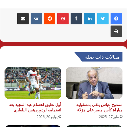
لينكدإن
بينتيريست
مشاركة عبر البريد
طباعة
مقالات ذات صلة
ممدوح عباس يلقي بمسئولية
أول تعليق لحسام عبد المجيد بعد
مباراة كأس مصر على هؤلاء
انضمامه لودورجيتس البلغاري
مايو 27, 2025
يوليو 20, 2026